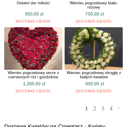
Ostatni dar miłości
Wieniec pogrzebowy biało-
różowy
950.00
zł
750.00
zł
DOSTAWA GRATIS
DOSTAWA GRATIS
Wieniec pogrzebowy serce z
Wieniec pogrzebowy okrągły z
czerwonych róż i goździków
białych kwiatów
1,300.00
zł
800.00
zł
DOSTAWA GRATIS
DOSTAWA GRATIS
1
2
3
4
»
Dostawa Kwiatów na Cmentarz - Kwiaty-