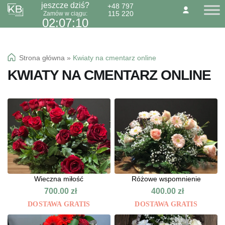
jeszcze dziś?
+48 797
115 220
Zamów w ciągu:
Przejdź
Przejdź
O NAS
KONTAKT
BLOG
02:07:10
do
do
Dzień Babci 21.01
nawigacji
treści
Okazje specialne
Strona główna
»
Kwiaty na cmentarz online
Kwiaty
KWIATY NA CMENTARZ ONLINE
Kolorowa gipsówka
Wiązanki pogrzebowe
Wieczna miłość
Różowe wspomnienie
700.00
zł
400.00
zł
DOSTAWA GRATIS
DOSTAWA GRATIS