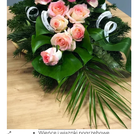
Imieniny
Rocznica
Niespodzianka
Miłość
Kondelencje
Narodziny
Podziękowania
Przeprosiny
Życzenia powrotu do zdrowia
Wianki dekoracyjne
Dodatki do kwiatów
Kwiaty
Dla bliskich
Dla mamy
Dla babci
Dla dziadka
Dla dziewczyny
Dla żony
Dla mężczyzny
Na każdą okazję
Kwiaty w koszyku
Bukiety mieszane
Wianki na drzwi
Wieńce i wiąznki pogrzebowe