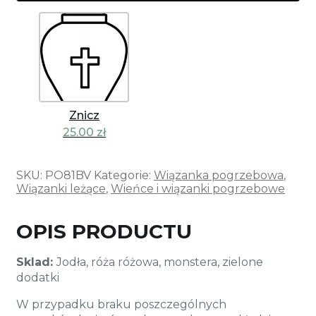
Znicz
25.00
zł
SKU:
PO81BV
Kategorie:
Wiązanka pogrzebowa
,
Wiązanki leżące
,
Wieńce i wiązanki pogrzebowe
OPIS PRODUCTU
Sklad:
Jodła, róża różowa, monstera, zielone
dodatki
W przypadku braku poszczególnych