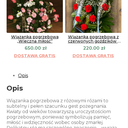
Wiązanka pogrzebowa
Wiązanka pogrzebowa z
„Wieczna miłość”
czerwonych goździków i
gipsówki
650.00
zł
220.00
zł
DOSTAWA GRATIS
DOSTAWA GRATIS
Opis
Opis
Wiązanka pogrzebowa z różowymi różami to
subtelny i pełen szacunku gest pożegnania.
Kwiaty od wieków towarzyszą uroczystościom
pogrzebowym, ponieważ symbolizują pamięć,
miłość i wdzięczność wobec osoby zmarłej.
Delikatny róż ma szczególne znaczenie – wyraża