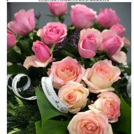
Kwiaty doniczkowe
Rodzaje kwiatów
Peonii
Eustoma
Róże
Hortensja
Kolorowa gipsówka
Frezja
Storczyki cięte
Lilii
Alstromeria
Goździki
Gerbery
Tulipany
Kolorowa gipsówka
Wiązanki pogrzebowe