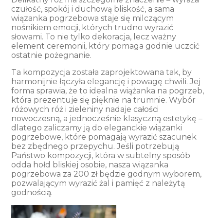
czułość, spokój i duchową bliskość, a sama
wiązanka pogrzebowa staje się milczącym
nośnikiem emocji, których trudno wyrazić
słowami. To nie tylko dekoracja, lecz ważny
element ceremonii, który pomaga godnie uczcić
ostatnie pożegnanie.
Ta kompozycja została zaprojektowana tak, by
harmonijnie łączyła elegancję i powagę chwili. Jej
forma sprawia, że to idealna wiążanka na pogrzeb,
która prezentuje się pięknie na trumnie. Wybór
różowych róż i zieleniny nadaje całości
nowoczesną, a jednocześnie klasyczną estetykę –
dlatego zaliczamy ją do eleganckie wiązanki
pogrzebowe, które pomagają wyrazić szacunek
bez zbędnego przepychu. Jeśli potrzebują
Państwo kompozycji, która w subtelny sposób
odda hołd bliskiej osobie, nasza wiązanka
pogrzebowa za 200 zł będzie godnym wyborem,
pozwalającym wyrazić żal i pamięć z należytą
godnością.