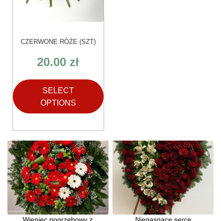
CZERWONE RÓŻE (SZT)
20.00
zł
SELECT
OPTIONS
Wieniec pogrzebowy z
Niegasnące serce