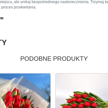
ejscu, ale unikaj bezpośredniego nasłonecznienia. Trzymaj kw
ć proces przekwitania.
ów
.
TY
PODOBNE PRODUKTY
kt
tów.
a