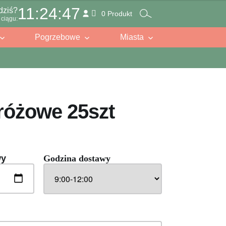
11:24:46
dziś?
0 Produkt
ciągu:
Pogrzebowe
Miasta
 różowe 25szt
wy
Godzina dostawy