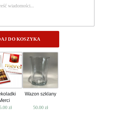
AJ DO KOSZYKA
koladki
Wazon szklany
Merci
5.00
zł
50.00
zł