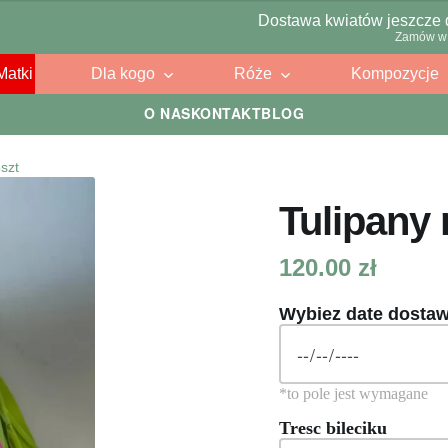
Dostawa kwiatów jeszcze 
Zamów w 
Matki
Dla kogo
Róże
Kompozycje
O NAS
KONTAKT
BLOG
szt
Tulipany
120.00
zł
Wybiez date dosta
Tresc bileciku