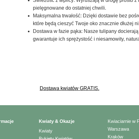
Świeżość z teplicy: Wyruszają w drogę prosto z n
pielęgnowane do ostatniej chwili.
Maksymalna trwałość: Dzięki dostawie bez pośr
które będą cieszyć Twoje oko znacznie dłużej ni
Dostawa w fazie pąka: Nasze tulipany docierają
gwarantuje ich sprężystość i niesamowity, natura
Dostawa kwiatów GRATIS.
rmacje
Kwiaty & Okazje
Kwiaciarnie w 
Warszawa
Kwiaty
Kraków
Bukiety Kwiatów