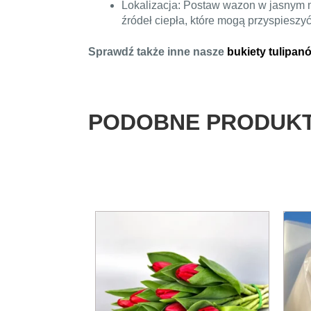
Lokalizacja: Postaw wazon w jasnym mi
źródeł ciepła, które mogą przyspieszy
Sprawdź także inne nasze
bukiety tulipan
PODOBNE PRODUK
Ten
produ
ma
wiele
warian
Opcje
możn