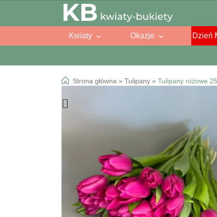
Przejdź
Przejdź
do
do
Kwiaty
Okazje
Dzień 
nawigacji
treści
Strona główna
»
Tulipany
»
Tulipany różowe 25