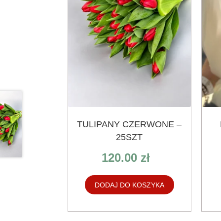
wybra
na
stroni
produ
TULIPANY CZERWONE –
25SZT
120.00
zł
DODAJ DO KOSZYKA