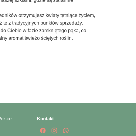
aszej szklarni, gdzie są starannie
edników otrzymujesz kwiaty tętniące życiem,
ż te z tradycyjnych punktów sprzedaży.
 do Ciebie w fazie zamkniętego pąka, co
lny aromat świeżo ściętych roślin.
Polsce
Kontakt