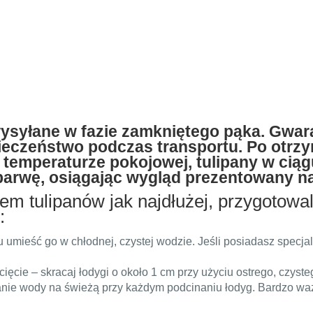
wysyłane w fazie zamkniętego pąka. Gwara
eczeństwo podczas transportu. Po otrzy
temperaturze pokojowej, tulipany w ciągu
barwę, osiągając wygląd prezentowany na
em tulipanów jak najdłużej, przygotowal
:
 umieść go w chłodnej, czystej wodzie. Jeśli posiadasz specja
ięcie – skracaj łodygi o około 1 cm przy użyciu ostrego, czyst
anie wody na świeżą przy każdym podcinaniu łodyg. Bardzo wa