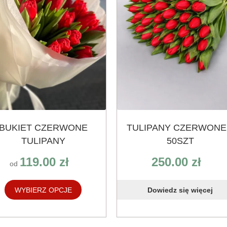
ć
e
ktu
BUKIET CZERWONE
TULIPANY CZERWONE
TULIPANY
50SZT
119.00
zł
250.00
zł
od
WYBIERZ OPCJE
Dowiedz się więcej