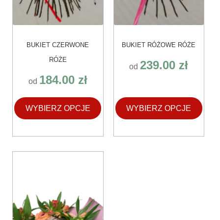
BUKIET CZERWONE
BUKIET RÓŻOWE RÓŻE
RÓŻE
239.00
zł
od
184.00
zł
od
WYBIERZ OPCJE
WYBIERZ OPCJE
Ten
produkt
ma
wiele
wariantów.
Opcje