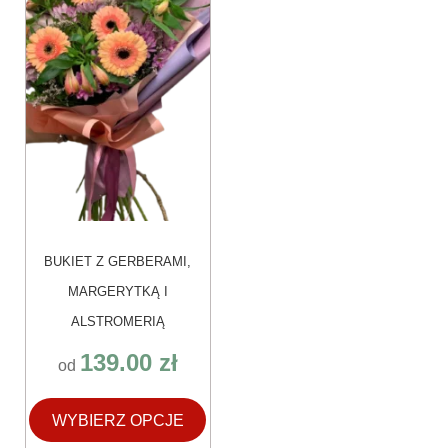
można
wybrać
na
stronie
produktu
BUKIET Z GERBERAMI,
MARGERYTKĄ I
ALSTROMERIĄ
139.00
zł
od
WYBIERZ OPCJE