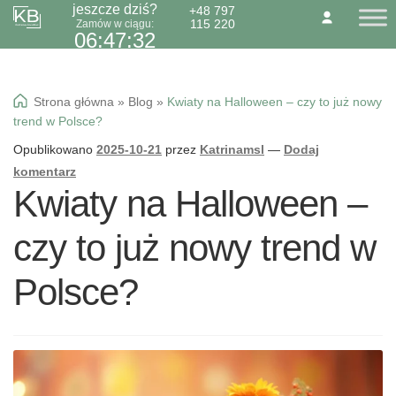
jeszcze dziś?
+48 797
115 220
Zamów w ciągu:
Przejdź
Przejdź
O NAS
KONTAKT
BLOG
06:47:31
do
do
Dzień Babci 21.01
nawigacji
treści
Okazje specialne
Strona główna
»
Blog
»
Kwiaty na Halloween – czy to już nowy
Kwiaty
trend w Polsce?
Kolorowa gipsówka
Opublikowano
2025-10-21
przez
Katrinamsl
—
Dodaj
Wiązanki pogrzebowe
komentarz
Kwiaty na Halloween –
czy to już nowy trend w
Polsce?