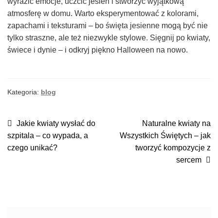
wyrazić emocje, uczcić jesień i stworzyć wyjątkową
atmosferę w domu. Warto eksperymentować z kolorami,
zapachami i teksturami – bo święta jesienne mogą być nie
tylko straszne, ale też niezwykle stylowe. Sięgnij po kwiaty,
świece i dynie – i odkryj piękno Halloween na nowo.
Kategoria:
blog
NAWIGACJA
Poprzedni
Następny
Jakie kwiaty wysłać do
Naturalne kwiaty na
wpis:
wpis:
szpitala – co wypada, a
Wszystkich Świętych – jak
WPISU
czego unikać?
tworzyć kompozycje z
sercem