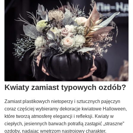
Kwiaty zamiast typowych ozdób?
Zamiast plastikowych nietoperzy i sztucznych pajęczyn
coraz częściej wybieramy dekoracje kwiatowe Halloween,
które tworzą atmosferę elegancji i refleksji. Kwiaty w
ciepłych, jesiennych barwach potrafią zastąpić „straszne”
ozdoby, nadając wnętrzom nastrojowy charakter.