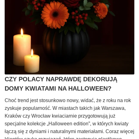
CZY POLACY NAPRAWDĘ DEKORUJĄ
DOMY KWIATAMI NA HALLOWEEN?
Choć trend jest stosunkowo nowy, widać, że z roku na rok
zyskuje popularność. W miastach takich jak Warszawa,
Kraków czy Wrocław kwiaciarnie przygotowują już
specjalne kolekcje „Halloween edition”, w których kwiaty
łączą się z dyniami i naturalnymi materiałami. Coraz więcej