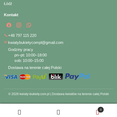
Łódź
Kontakt
📞
+48 797 115 220
✉
kwiatybukietycompl@gmail.com
Godziny pracy
pn–pt: 10:00–18:00
sob: 10:00–15:00
Dostawa na terenie całej Polski
© 2026 kwiaty-bukiety.com.pl | Dostawa kwiatów na terenie całej Polski
0
Szukaj
Szukaj: