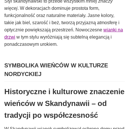
Styl skandynawski to przede wszystkim
mniej znaczy
więcej
. W dekoracjach dominuje prostota form,
funkcjonalność oraz naturalne materiały. Jasne kolory,
takie jak biel, szarość i beż, tworzą przyjazną atmosferę i
optycznie powiększają przestrzeń. Nowoczesne
wianki na
drzwi
w tym stylu wyróżniają się subtelną elegancją i
ponadczasowym urokiem.
SYMBOLIKA WIEŃCÓW W KULTURZE
NORDYCKIEJ
Historyczne i kulturowe znaczenie
wieńców w Skandynawii – od
tradycji po współczesność
W Skandynawii wianek symbolizował ochronę domu przed