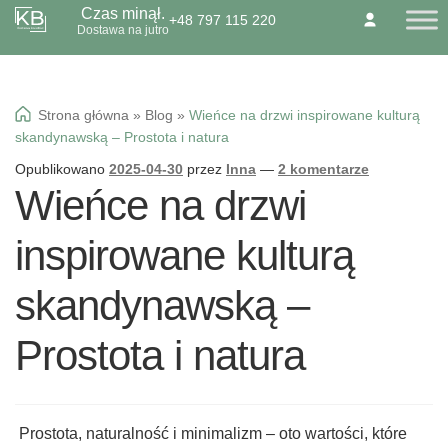
Czas minął.
+48 797 115 220
Przejdź
Przejdź
Dostawa na jutro
O NAS
KONTAKT
BLOG
do
do
Dzień Babci 21.01
nawigacji
treści
Okazje specialne
Strona główna
»
Blog
»
Wieńce na drzwi inspirowane kulturą
Kwiaty
skandynawską – Prostota i natura
Kolorowa gipsówka
Opublikowano
2025-04-30
przez
Inna
—
2 komentarze
Wieńce na drzwi
Wiązanki pogrzebowe
inspirowane kulturą
skandynawską –
Prostota i natura
Prostota, naturalność i minimalizm – oto wartości, które