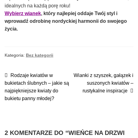
idealnych na każdą porę roku!
Wybierz wianek
, który najlepiej oddaje Twój styl i
wprowadź odrobinę nordyckiej harmonii do swojego
życia.
Kategoria:
Bez kategorii
NAWIGACJA
Poprzedni
Następny
Rodzaje kwiatów w
Wianki z szyszek, gałązek i
wpis:
wpis:
bukietach ślubnych – jakie są
suszonych kwiatów –
WPISU
najpiękniejsze kwiaty do
rustykalne inspiracje
bukietu panny młodej?
2 KOMENTARZE DO “
WIEŃCE NA DRZWI