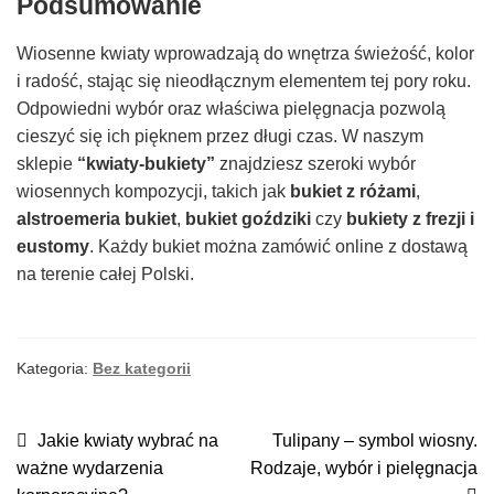
Podsumowanie
Wiosenne kwiaty wprowadzają do wnętrza świeżość, kolor
i radość, stając się nieodłącznym elementem tej pory roku.
Odpowiedni wybór oraz właściwa pielęgnacja pozwolą
cieszyć się ich pięknem przez długi czas. W naszym
sklepie
“kwiaty-bukiety”
znajdziesz szeroki wybór
wiosennych kompozycji, takich jak
bukiet z różami
,
alstroemeria bukiet
,
bukiet goździki
czy
bukiety z frezji i
eustomy
. Każdy bukiet można zamówić online z dostawą
na terenie całej Polski.
Kategoria:
Bez kategorii
NAWIGACJA
Poprzedni
Następny
Jakie kwiaty wybrać na
Tulipany – symbol wiosny.
wpis:
wpis:
ważne wydarzenia
Rodzaje, wybór i pielęgnacja
WPISU