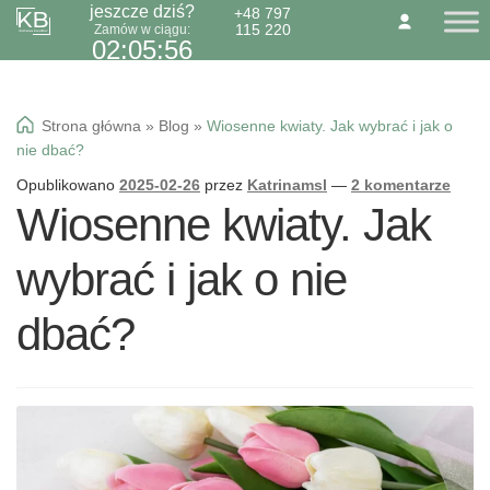
jeszcze dziś?
+48 797
115 220
Zamów w ciągu:
Przejdź
Przejdź
O NAS
KONTAKT
BLOG
02:05:55
do
do
Dzień Babci 21.01
nawigacji
treści
Okazje specialne
Strona główna
»
Blog
»
Wiosenne kwiaty. Jak wybrać i jak o
Kwiaty
nie dbać?
Kolorowa gipsówka
Opublikowano
2025-02-26
przez
Katrinamsl
—
2 komentarze
Wiosenne kwiaty. Jak
Wiązanki pogrzebowe
wybrać i jak o nie
dbać?