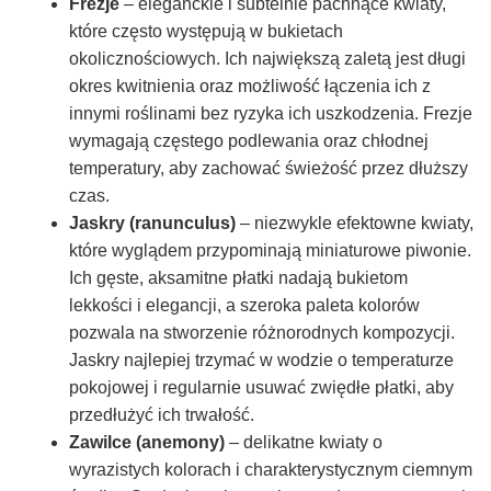
Frezje
– eleganckie i subtelnie pachnące kwiaty,
które często występują w bukietach
okolicznościowych. Ich największą zaletą jest długi
okres kwitnienia oraz możliwość łączenia ich z
innymi roślinami bez ryzyka ich uszkodzenia. Frezje
wymagają częstego podlewania oraz chłodnej
temperatury, aby zachować świeżość przez dłuższy
czas.
Jaskry (ranunculus)
– niezwykle efektowne kwiaty,
które wyglądem przypominają miniaturowe piwonie.
Ich gęste, aksamitne płatki nadają bukietom
lekkości i elegancji, a szeroka paleta kolorów
pozwala na stworzenie różnorodnych kompozycji.
Jaskry najlepiej trzymać w wodzie o temperaturze
pokojowej i regularnie usuwać zwiędłe płatki, aby
przedłużyć ich trwałość.
Zawilce (anemony)
– delikatne kwiaty o
wyrazistych kolorach i charakterystycznym ciemnym