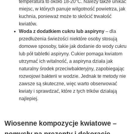
temperatura to około 18-20°C. Należy także unikać
miejsc, w których panuje wilgotność powietrza, jak
kuchnia, ponieważ może to skrócić trwałość
kwiatów.
Woda z dodatkiem cukru lub aspiryny
– dla
przedłużenia świeżości niektóre osoby stosują
domowe sposoby, takie jak dodanie do wody cukru
lub pół tabletki aspiryny. Cukier pomaga kwiatom
utrzymać ich witalność, a aspiryna działa jak
naturalny środek przeciwbakteryjny, zapobiegając
rozwojowi bakterii w wodzie. Jednak te metody nie
zawsze są skuteczne, więc warto obserwować
kwiaty i sprawdzać, które z tych trików działają
najlepiej.
Wiosenne kompozycje kwiatowe –
pomysły na prezenty i dekoracje