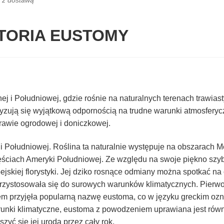
 z dostawą
STORIA EUSTOMY
 i Południowej, gdzie rośnie na naturalnych terenach trawiast
ryzują się wyjątkową odpornością na trudne warunki atmosferyc
rawie ogrodowej i doniczkowej.
i Południowej. Roślina ta naturalnie występuje na obszarach 
ściach Ameryki Południowej. Ze względu na swoje piękno szy
jskiej florystyki. Jej dziko rosnące odmiany można spotkać na
przystosowała się do surowych warunków klimatycznych. Pierwo
sem przyjęła popularną nazwę eustoma, co w języku greckim oz
arunki klimatyczne, eustoma z powodzeniem uprawiana jest rów
zyć się jej urodą przez cały rok.