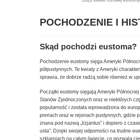
Duży bukiet różowej eustomy
POCHODZENIE I HI
Skąd pochodzi eustoma?
Pochodzenie eustomy sięga Ameryki Północnej
półpustynnych. Te kwiaty z Ameryki charakte
sprawia, że dobrze radzą sobie również w up
Początki
eustomy sięgają Ameryki Północnej 
Stanów Zjednoczonych oraz w niektórych czę
popularność i została wprowadzona do europe
preriach oraz w rejonach pustynnych, gdzie 
znana pod nazwą „lizjantus” i dopiero z cza
usta”. Dzięki swojej odporności na trudne w
szklarniach na całym świecie, co pozwala cies