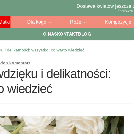
Dostawa kwiatów jeszcze 
Zamów w 
Matki
Dla kogo
Róże
Kompozycje
O NAS
KONTAKT
BLOG
u i delikatności: wszystko, co warto wiedzieć
eden komentarz
zięku i delikatności:
o wiedzieć