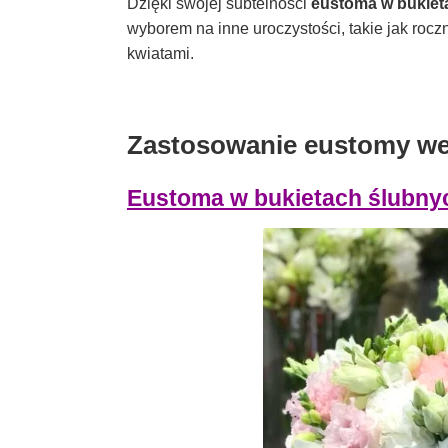
Dzięki swojej subtelności
eustoma w bukiet
wyborem na inne uroczystości, takie jak roczn
kwiatami.
Zastosowanie eustomy we 
Eustoma w bukietach ślubny