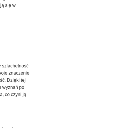
ją się w
e szlachetność
oje znaczenie
ć. Dzięki tej
ch wyznań po
, co czyni ją