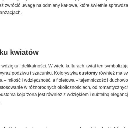
eż zwrócić uwagę na odmiany karłowe, które świetnie sprawdza
anżacjach.
yku kwiatów
 wdzięku i delikatności. W wielu kulturach kwiat ten symbolizuj
 wyraz podziwu i szacunku. Kolorystyka
eustomy
również ma sw
a – miłość i wdzięczność, a fioletowa – tajemniczość i duchowoś
zastosowanie w różnorodnych okolicznościach, od romantyczny
eustoma kojarzona jest również z wdziękiem i subtelną elegancją
i.