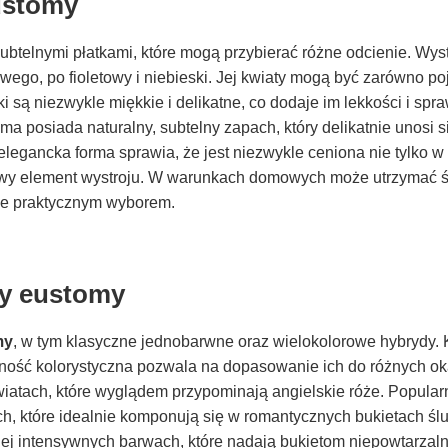
ustomy
ubtelnymi płatkami, które mogą przybierać różne odcienie. Wys
wego, po fioletowy i niebieski. Jej kwiaty mogą być zarówno poj
i są niezwykle miękkie i delikatne, co dodaje im lekkości i spra
a posiada naturalny, subtelny zapach, który delikatnie unosi s
legancka forma sprawia, że jest niezwykle ceniona nie tylko w f
ylowy element wystroju. W warunkach domowych może utrzymać 
kle praktycznym wyborem.
ny eustomy
my
, w tym klasyczne jednobarwne oraz wielokolorowe hybrydy. 
ność kolorystyczna pozwala na dopasowanie ich do różnych oka
iatach, które wyglądem przypominają angielskie róże. Popular
h, które idealnie komponują się w romantycznych bukietach ślu
ej intensywnych barwach, które nadają bukietom niepowtarzal