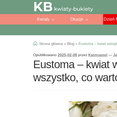
Przejdź
Przejdź
do
do
Kwiaty
Okazje
Dzień 
nawigacji
treści
Strona główna
»
Blog
»
Eustoma – kwiat wdzięk
Opublikowano
2025-02-08
przez
Katrinamsl
—
J
Eustoma – kwiat wd
wszystko, co wart