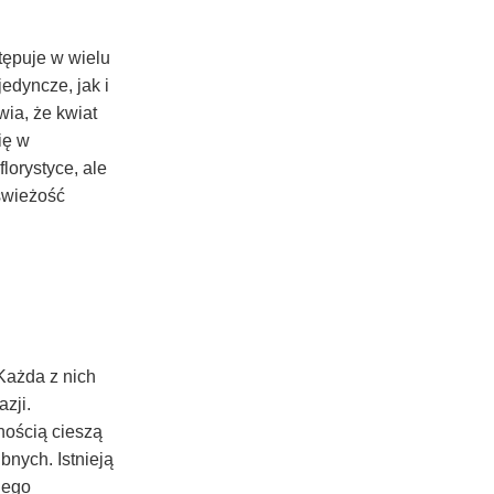
tępuje w wielu
edyncze, jak i
wia, że kwiat
ię w
lorystyce, ale
świeżość
Każda z nich
zji.
nością cieszą
bnych. Istnieją
nego