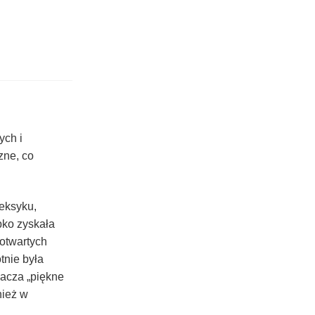
ych i
zne, co
Meksyku,
bko zyskała
 otwartych
tnie była
nacza „piękne
nież w