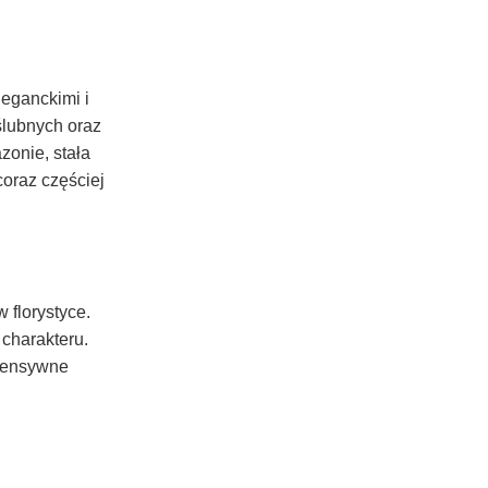
eganckimi i
 ślubnych oraz
zonie, stała
oraz częściej
 florystyce.
 charakteru.
ntensywne