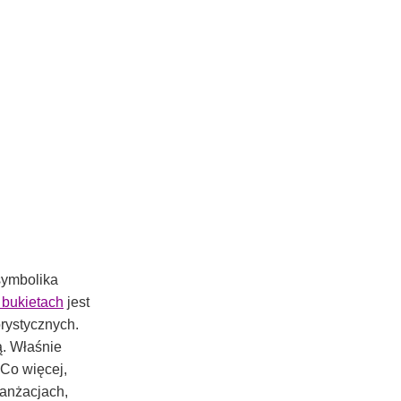
 symbolika
bukietach
jest
orystycznych.
ą. Właśnie
 Co więcej,
anżacjach,