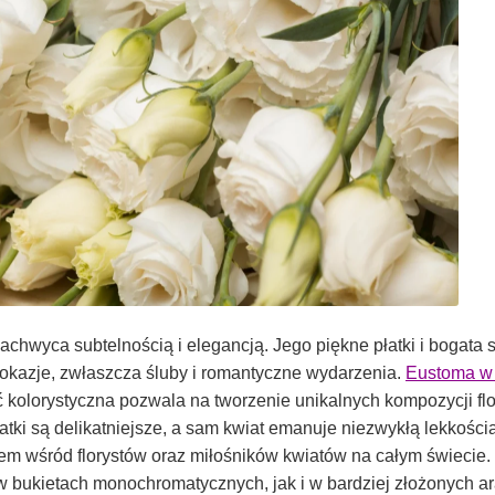
zachwyca subtelnością i elegancją. Jego piękne płatki i bogata
e okazje, zwłaszcza śluby i romantyczne wydarzenia.
Eustoma w 
ć kolorystyczna pozwala na tworzenie unikalnych kompozycji fl
łatki są delikatniejsze, a sam kwiat emanuje niezwykłą lekkości
em wśród florystów oraz miłośników kwiatów na całym świecie.
bukietach monochromatycznych, jak i w bardziej złożonych ar