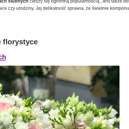
ach ślubnych
cieszy się ogromną popularnością. Jest także d
ice czy urodziny. Jej delikatność sprawia, że świetnie komponu
florystyce
ch