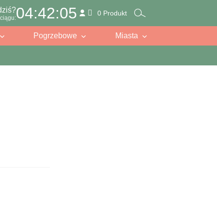
04:42:04
dziś?
0 Produkt
ciągu:
Pogrzebowe
Miasta