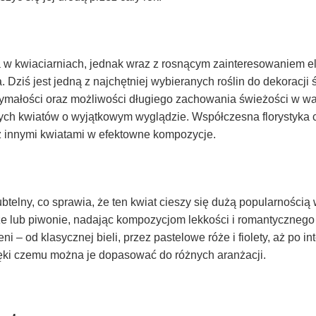
 w kwiaciarniach, jednak wraz z rosnącym zainteresowaniem el
. Dziś jest jedną z najchętniej wybieranych roślin do dekoracji
zymałości oraz możliwości długiego zachowania świeżości w wa
ch kwiatów o wyjątkowym wyglądzie. Współczesna florystyka c
 z innymi kwiatami w efektowne kompozycje.
telny, co sprawia, że ten kwiat cieszy się dużą popularnością w
róże lub piwonie, nadając kompozycjom lekkości i romantycznego
 – od klasycznej bieli, przez pastelowe róże i fiolety, aż po i
zięki czemu można je dopasować do różnych aranżacji.