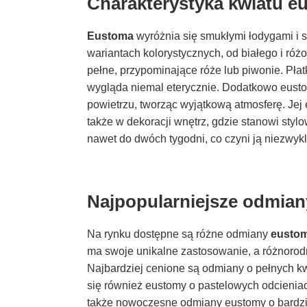
Charakterystyka kwiatu e
Eustoma
wyróżnia się smukłymi łodygami i s
wariantach kolorystycznych, od białego i różo
pełne, przypominające róże lub piwonie. Płatk
wygląda niemal eterycznie. Dodatkowo eustom
powietrzu, tworząc wyjątkową atmosferę. Jej e
także w dekoracji wnętrz, gdzie stanowi st
nawet do dwóch tygodni, co czyni ją niezwy
Najpopularniejsze odmia
Na rynku dostępne są różne odmiany
eusto
ma swoje unikalne zastosowanie, a różnorod
Najbardziej cenione są odmiany o pełnych kw
się również eustomy o pastelowych odcieniac
także nowoczesne odmiany eustomy o bardzi