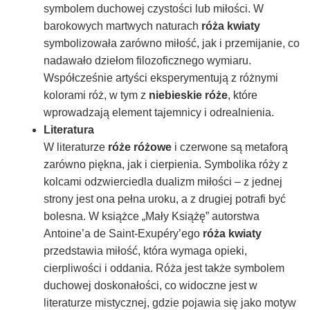
symbolem duchowej czystości lub miłości. W
barokowych martwych naturach
róża kwiaty
symbolizowała zarówno miłość, jak i przemijanie, co
nadawało dziełom filozoficznego wymiaru.
Współcześnie artyści eksperymentują z różnymi
kolorami róż, w tym z
niebieskie róże
, które
wprowadzają element tajemnicy i odrealnienia.
Literatura
W literaturze
róże różowe
i czerwone są metaforą
zarówno piękna, jak i cierpienia. Symbolika róży z
kolcami odzwierciedla dualizm miłości – z jednej
strony jest ona pełna uroku, a z drugiej potrafi być
bolesna. W książce „Mały Książę” autorstwa
Antoine’a de Saint-Exupéry’ego
róża kwiaty
przedstawia miłość, która wymaga opieki,
cierpliwości i oddania. Róża jest także symbolem
duchowej doskonałości, co widoczne jest w
literaturze mistycznej, gdzie pojawia się jako motyw