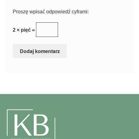
Proszę wpisać odpowiedź cyframi:
2 × pięć =