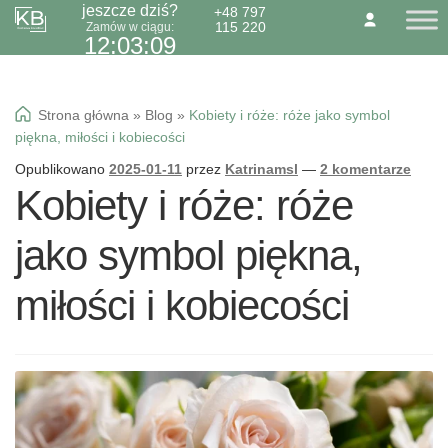
jeszcze dziś?
+48 797
115 220
Zamów w ciągu:
Przejdź
Przejdź
O NAS
KONTAKT
BLOG
12:03:08
do
do
Dzień Babci 21.01
nawigacji
treści
Okazje specialne
Strona główna
»
Blog
»
Kobiety i róże: róże jako symbol
Kwiaty
piękna, miłości i kobiecości
Kolorowa gipsówka
Opublikowano
2025-01-11
przez
Katrinamsl
—
2 komentarze
Kobiety i róże: róże
Wiązanki pogrzebowe
jako symbol piękna,
miłości i kobiecości