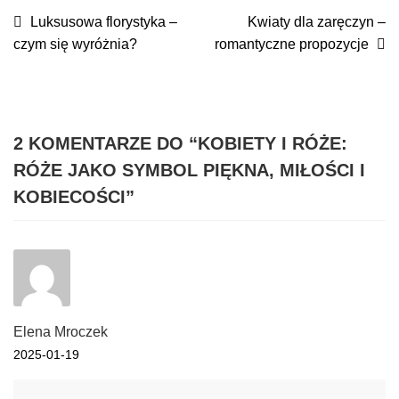
NAWIGACJA
Poprzedni
Następny
Luksusowa florystyka –
Kwiaty dla zaręczyn –
wpis:
wpis:
czym się wyróżnia?
romantyczne propozycje
WPISU
2 KOMENTARZE DO “
KOBIETY I RÓŻE:
RÓŻE JAKO SYMBOL PIĘKNA, MIŁOŚCI I
KOBIECOŚCI
”
Elena Mroczek
2025-01-19