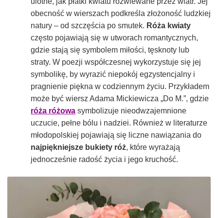
ulotne, jak płatki kwiatu rozwiewane przez wiatr. Jej
obecność w wierszach podkreśla złożoność ludzkiej
natury – od szczęścia po smutek.
Róża kwiaty
często pojawiają się w utworach romantycznych,
gdzie stają się symbolem miłości, tęsknoty lub
straty. W poezji współczesnej wykorzystuje się jej
symbolikę, by wyrazić niepokój egzystencjalny i
pragnienie piękna w codziennym życiu. Przykładem
może być wiersz Adama Mickiewicza „Do M.”, gdzie
róża różowa
symbolizuje nieodwzajemnione
uczucie, pełne bólu i nadziei. Również w literaturze
młodopolskiej pojawiają się liczne nawiązania do
najpiękniejsze bukiety róż
, które wyrażają
jednocześnie radość życia i jego kruchość.