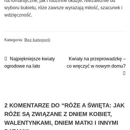
na romantyczne, jak i rodzinne okazje
.
Niezależnie od
wyboru bukietu, róże zawsze wyrażają miłość, szacunek i
wdzięczność.
Kategoria:
Bez kategorii
NAWIGACJA
Poprzedni
Następny
Najpiękniejsze kwiaty
Kwiaty na przeprowadzkę –
wpis:
wpis:
ogrodowe na lato
co wręczyć w nowym domu?
WPISU
2 KOMENTARZE DO “
RÓŻE A ŚWIĘTA: JAK
RÓŻE SĄ ZWIĄZANE Z DNIEM KOBIET,
WALENTYNKAMI, DNIEM MATKI I INNYMI