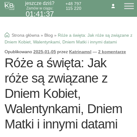
jeszcze dziś?
+48 797
115 220
Zamów w ciągu:
Przejdź
Przejdź
O NAS
KONTAKT
BLOG
01:41:36
do
do
Dzień Babci 21.01
nawigacji
treści
Okazje specialne
Strona główna
»
Blog
»
Róże a święta: Jak róże są związane z
Kwiaty
Dniem Kobiet, Walentynkami, Dniem Matki i innymi datami
Kolorowa gipsówka
Opublikowano
2025-01-05
przez
Katrinamsl
—
2 komentarze
Róże a święta: Jak
Wiązanki pogrzebowe
róże są związane z
Dniem Kobiet,
Walentynkami, Dniem
Matki i innymi datami