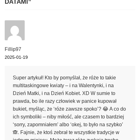
DATAMI
”
Fillip97
2025-01-19
Super artykuł! Kto by pomyślał, że róże to takie
multitaskingowe kwiaty – i na Walentynki, i na
Dzień Matki, i na Dzień Kobiet. XD W sumie to
prawda, bo ile razy człowiek w panice kupował
bukiet, myśląc, że ‘róże zawsze spoko’? 😂 A co do
ich symboliki – niby miłość, ale czasem to bardziej
‘sorry, zapomniałem’ albo ‘okej, to było na szybko’
🙈. Fajnie, że ktoś zebrał te wszystkie tradycje w