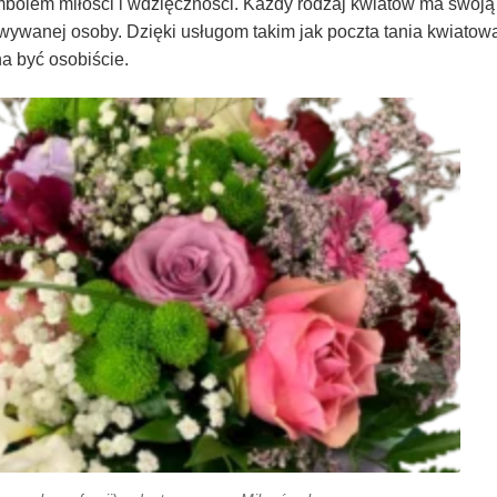
olem miłości i wdzięczności. Każdy rodzaj kwiatów ma swoją
ywanej osoby. Dzięki usługom takim jak poczta tania kwiato
a być osobiście.