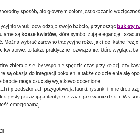
norodny sposób, ale głównym celem jest okazanie wdzięczności
dycyjnie wnuki odwiedzają swoje babcie, przynosząc
bukiety n
pularne są
kosze kwiatów
, które symbolizują elegancję i szacun
 Można wybrać zarówno tradycyjne róże, jak i delikatne frezje c
e kwiatowe, to także praktyczne rozwiązanie, które wygląda ba
ziny zbierają się, by wspólnie spędzić czas przy kolacji czy kaw
e są okazją do integracji pokoleń, a także do dzielenia się opo
e babcie mogą czuć się wyjątkowo docenione.
ach i przedszkolach przygotowują laurki, rysunki i inne drobiazg
Takie gesty pokazują autentyczne zaangażowanie dzieci. Własno
tość emocjonalną.
ci