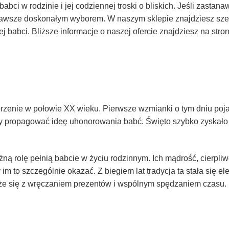
abci w rodzinie i jej codziennej troski o bliskich. Jeśli zastanaw
awsze doskonałym wyborem. W naszym sklepie znajdziesz sze
j babci. Bliższe informacje o naszej ofercie znajdziesz na stro
zenie w połowie XX wieku. Pierwsze wzmianki o tym dniu poja
ły propagować ideę uhonorowania babć. Święto szybko zyskało 
ną rolę pełnią babcie w życiu rodzinnym. Ich mądrość, cierpliw
 im to szczególnie okazać. Z biegiem lat tradycja ta stała się 
iąże się z wręczaniem prezentów i wspólnym spędzaniem czasu.