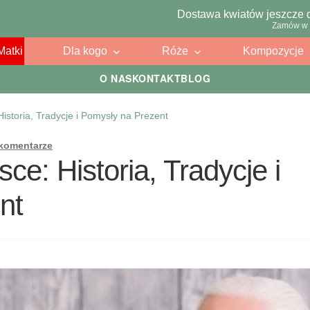
Dostawa kwiatów jeszcze 
Zamów w 
Matki
Dla kogo
Róże
Kompozycje
O NAS
KONTAKT
BLOG
Historia, Tradycje i Pomysły na Prezent
 komentarze
ce: Historia, Tradycje i
nt