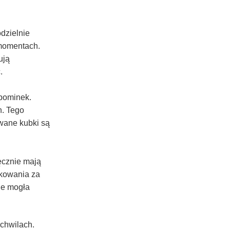
dzielnie
 momentach.
ują
.
upominek.
h. Tego
owane kubki są
ęcznie mają
ękowania za
zie mogła
chwilach.