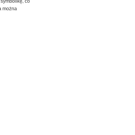
 symbolikę, co
wa można