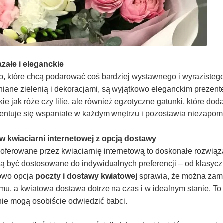
załe i eleganckie
b, które chcą podarować coś bardziej wystawnego i wyrazisteg
niane zielenią i dekoracjami, są wyjątkowo eleganckim prezen
kie jak róże czy lilie, ale również egzotyczne gatunki, które dod
zentuje się wspaniale w każdym wnętrzu i pozostawia niezapo
 kwiaciarni internetowej z opcją dostawy
ferowane przez kwiaciarnię internetową to doskonałe rozwiąza
gą być dostosowane do indywidualnych preferencji – od klasyc
kowo opcja
poczty i dostawy kwiatowej
sprawia, że można zam
u, a kwiatowa dostawa dotrze na czas i w idealnym stanie. To
 nie mogą osobiście odwiedzić babci.