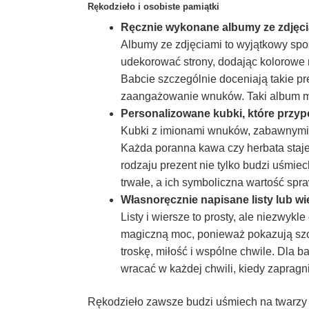
Rękodzieło i osobiste pamiątki
Ręcznie wykonane albumy ze zdjęc
Albumy ze zdjęciami to wyjątkowy sp
udekorować strony, dodając kolorowe 
Babcie szczególnie doceniają takie pr
zaangażowanie wnuków. Taki album moż
Personalizowane kubki, które przy
Kubki z imionami wnuków, zabawnymi c
Każda poranna kawa czy herbata staj
rodzaju prezent nie tylko budzi uśmie
trwałe, a ich symboliczna wartość spraw
Własnoręcznie napisane listy lub wi
Listy i wiersze to prosty, ale niezwy
magiczną moc, ponieważ pokazują szc
troskę, miłość i wspólne chwile. Dla ba
wracać w każdej chwili, kiedy zaprag
Rękodzieło zawsze budzi uśmiech na twarzy b