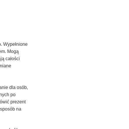
o. Wypełnione
tem. Mogą
ają całości
mniane
nie dla osób,
znych po
ówić prezent
 sposób na