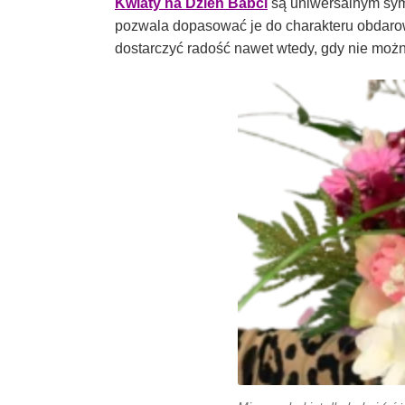
Kwiaty na Dzień Babci
są uniwersalnym symb
pozwala dopasować je do charakteru obdarow
dostarczyć radość nawet wtedy, gdy nie możn