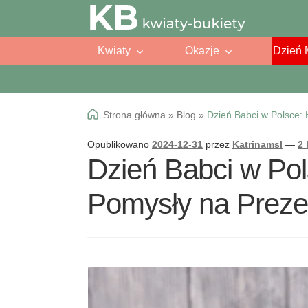
Przejdź
Przejdź
do
do
Kwiaty
Okazje
Dzień 
nawigacji
treści
Strona główna
»
Blog
»
Dzień Babci w Polsce: 
Opublikowano
2024-12-31
przez
Katrinamsl
—
2
Dzień Babci w Pols
Pomysły na Preze