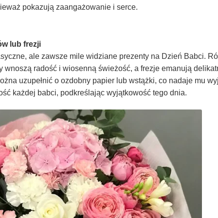
nieważ pokazują zaangażowanie i serce.
ów lub frezji
 klasyczne, ale zawsze mile widziane prezenty na Dzień Babci. R
ny wnoszą radość i wiosenną świeżość, a frezje emanują delikat
można uzupełnić o ozdobny papier lub wstążki, co nadaje mu w
dość każdej babci, podkreślając wyjątkowość tego dnia.