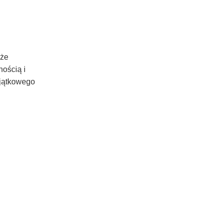
óże
nością i
yjątkowego