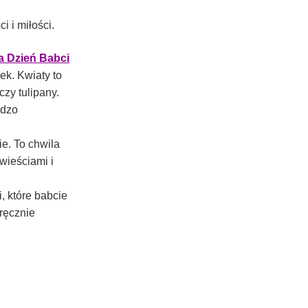
 i miłości.
a Dzień Babci
ek. Kwiaty to
zy tulipany.
rdzo
ie. To chwila
wieściami i
i, które babcie
ręcznie