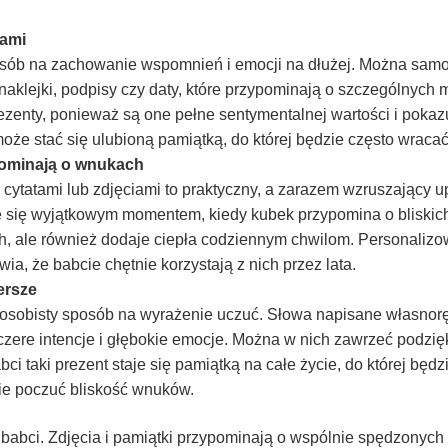
iami
osób na zachowanie wspomnień i emocji na dłużej. Można samo
naklejki, podpisy czy daty, które przypominają o szczególnych
ezenty, ponieważ są one pełne sentymentalnej wartości i pokaz
e stać się ulubioną pamiątką, do której będzie często wracać
pominają o wnukach
ytatami lub zdjęciami to praktyczny, a zarazem wzruszający 
e się wyjątkowym momentem, kiedy kubek przypomina o bliskic
ch, ale również dodaje ciepła codziennym chwilom. Personaliz
ia, że babcie chętnie korzystają z nich przez lata.
ersze
kle osobisty sposób na wyrażenie uczuć. Słowa napisane własnor
zere intencje i głębokie emocje. Można w nich zawrzeć podzi
bci taki prezent staje się pamiątką na całe życie, do której będ
nie poczuć bliskość wnuków.
abci. Zdjęcia i pamiątki przypominają o wspólnie spędzonych 