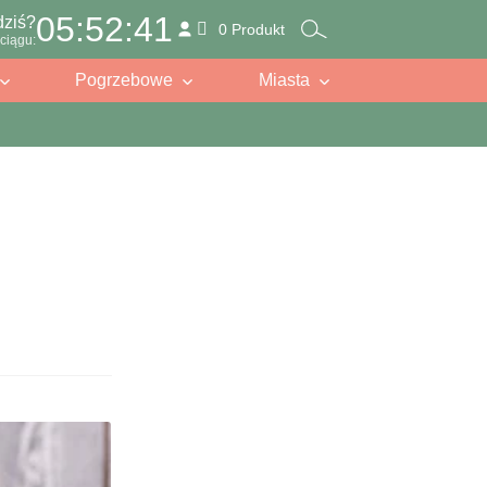
05:52:40
dziś?
0 Produkt
ciągu:
Pogrzebowe
Miasta