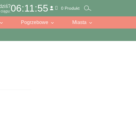
06:11:53
dziś?
0 Produkt
ciągu:
Pogrzebowe
Miasta