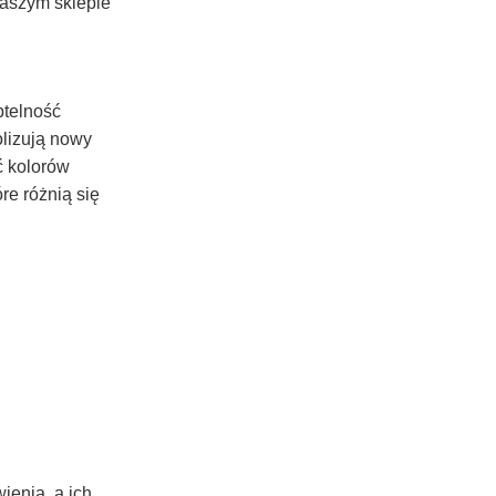
naszym sklepie
btelność
olizują nowy
ść kolorów
re różnią się
ienia, a ich