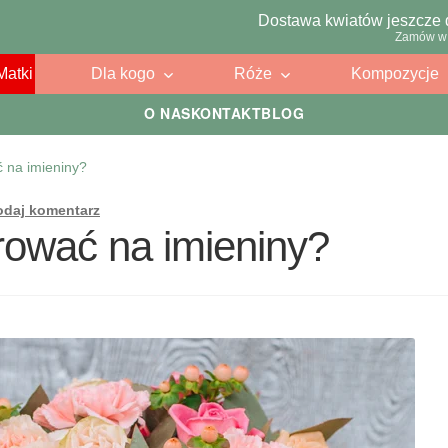
Dostawa kwiatów jeszcze 
Zamów w 
Matki
Dla kogo
Róże
Kompozycje
O NAS
KONTAKT
BLOG
ć na imieniny?
odaj komentarz
rować na imieniny?