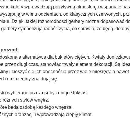
ywne kolory wprowadzają pozytywną atmosferę i wspaniale pas
y występują w wielu odcieniach, od klasycznych czerwonych, pr
 białe. Dzięki takiej różnorodności gerbery można dopasować d
 gerbery symbolizują radość życia, co sprawia, że będą ideal
 prezent
doskonała alternatywa dla bukietów ciętych. Kwiaty doniczkow
przez długi czas, stanowiąc trwały element dekoracji. Są ide
liny i cieszyć się ich obecnością przez wiele miesięcy, a nawet
h na imieniny znajdują się:
ęsto wybierane przez osoby ceniące luksus.
do różnych stylów wnętrz.
 które będą ozdobą każdego wnętrza.
różnych aranżacji i wprowadzają ciepły klimat.