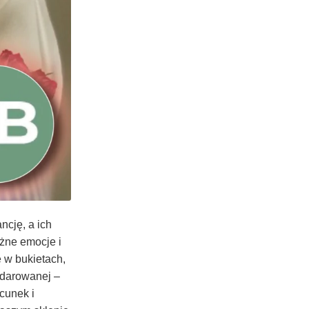
ncję, a ich
żne emocje i
 w bukietach,
bdarowanej –
cunek i