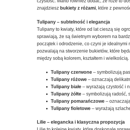
czystość. Warto również dodać, że róże to d
znajdziesz
bukiety z różami
, które z pewno
Tulipany – subtelność i elegancja
Tulipany to kwiaty, które od lat cieszą się o
sprawiają, że są świetnym wyborem na bardz
początek i odrodzenie, co czyni je idealnymi 
pozwalają na stworzenie bukietów, które będą
między sobą kolorem, kształtem i wielkością
Tulipany czerwone
– symbolizują pasj
Tulipany różowe
– oznaczają delikatn
Tulipany białe
– wyrażają czystość i 
Tulipany żółte
– symbolizują radość, 
Tulipany pomarańczowe
– oznaczają 
Tulipany fioletowe
– wyrażają szlache
Lilie – elegancka i klasyczna propozycja
Lilie to kolejne kwiaty, które doskonale spra