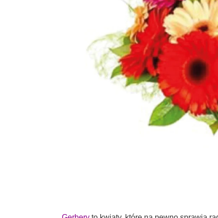
Gerbery
to kwiaty, które na pewno sprawią ra