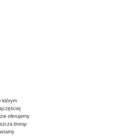
w którym
jczęściej
dzie oferujemy
szcza biorąc
tawiamy