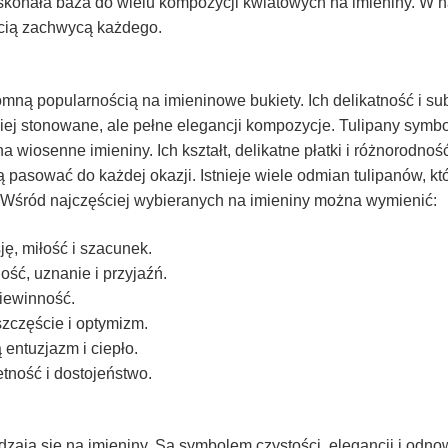
oskonała baza do wielu kompozycji kwiatowych na imieniny. W 
ścią zachwycą każdego.
gromną popularnością na imieninowe bukiety. Ich delikatność i su
iej stonowane, ale pełne elegancji kompozycje. Tulipany symb
na wiosenne imieniny. Ich kształt, delikatne płatki i różnorodno
 pasować do każdej okazji. Istnieje wiele odmian tulipanów, któ
. Wśród najczęściej wybieranych na imieniny można wymienić:
ę, miłość i szacunek.
ość, uznanie i przyjaźń.
niewinność.
szczęście i optymizm.
entuzjazm i ciepło.
tność i dostojeństwo.
wdzają się na imieniny. Są symbolem czystości, elegancji i odnow