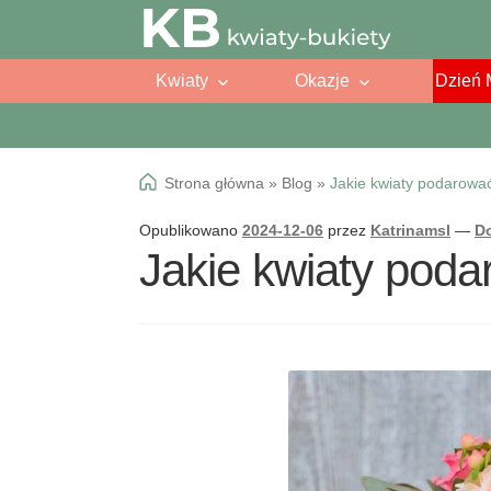
Przejdź
Przejdź
do
do
Kwiaty
Okazje
Dzień 
nawigacji
treści
Strona główna
»
Blog
»
Jakie kwiaty podarowa
Opublikowano
2024-12-06
przez
Katrinamsl
—
D
Jakie kwiaty poda