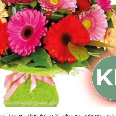
dość każdemu, kto je otrzyma. Są pełne życia, kolorowe i radosn