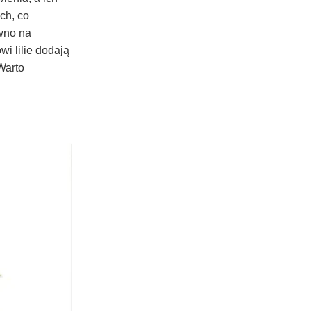
ch, co
wno na
wi lilie dodają
Warto