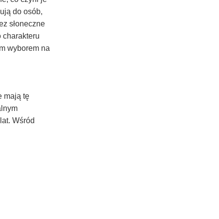
ują do osób,
zez słoneczne
o charakteru
nym wyborem na
e mają tę
alnym
 lat. Wśród