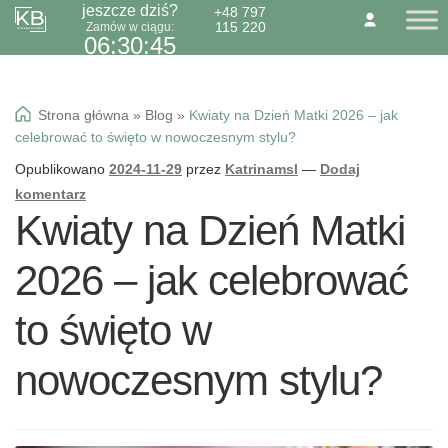
jeszcze dziś?
+48 797
115 220
Zamów w ciągu:
Przejdź
Przejdź
O NAS
KONTAKT
BLOG
06:30:45
do
do
Dzień Babci 21.01
nawigacji
treści
Okazje specialne
Strona główna
»
Blog
»
Kwiaty na Dzień Matki 2026 – jak
Kwiaty
celebrować to święto w nowoczesnym stylu?
Kolorowa gipsówka
Opublikowano
2024-11-29
przez
Katrinamsl
—
Dodaj
Wiązanki pogrzebowe
komentarz
Kwiaty na Dzień Matki
2026 – jak celebrować
to święto w
nowoczesnym stylu?