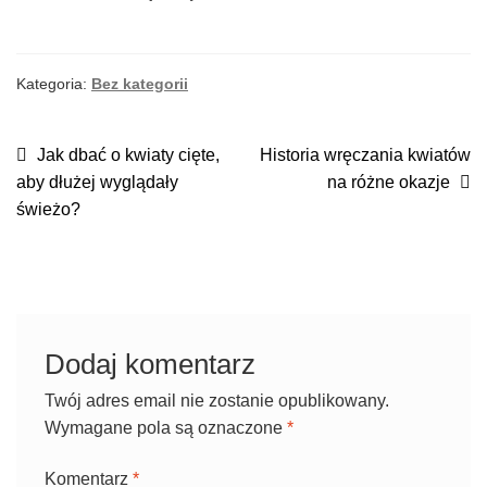
Kategoria:
Bez kategorii
NAWIGACJA
Poprzedni
Następny
Jak dbać o kwiaty cięte,
Historia wręczania kwiatów
wpis:
wpis:
aby dłużej wyglądały
na różne okazje
WPISU
świeżo?
Dodaj komentarz
Twój adres email nie zostanie opublikowany.
Wymagane pola są oznaczone
*
Komentarz
*