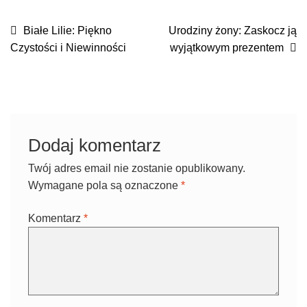
NAWIGACJA
Poprzedni
Następny
Białe Lilie: Piękno
Urodziny żony: Zaskocz ją
wpis:
wpis:
Czystości i Niewinności
wyjątkowym prezentem
WPISU
Dodaj komentarz
Twój adres email nie zostanie opublikowany.
Wymagane pola są oznaczone
*
Komentarz
*