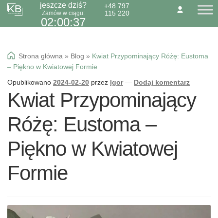
jeszcze dziś?
+48 797
115 220
Zamów w ciągu:
Przejdź
Przejdź
O NAS
KONTAKT
BLOG
02:00:36
do
do
Dzień Babci 21.01
nawigacji
treści
Okazje specialne
Strona główna
»
Blog
»
Kwiat Przypominający Różę: Eustoma
Kwiaty
– Piękno w Kwiatowej Formie
Kolorowa gipsówka
Opublikowano
2024-02-20
przez
Igor
—
Dodaj komentarz
Kwiat Przypominający
Wiązanki pogrzebowe
Różę: Eustoma –
Piękno w Kwiatowej
Formie