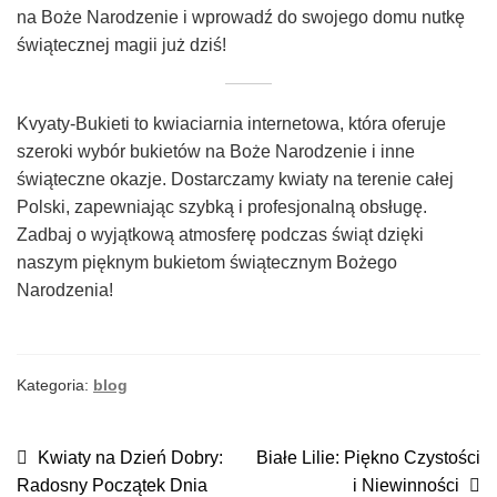
na Boże Narodzenie i wprowadź do swojego domu nutkę
świątecznej magii już dziś!
Kvyaty-Bukieti to kwiaciarnia internetowa, która oferuje
szeroki wybór bukietów na Boże Narodzenie i inne
świąteczne okazje. Dostarczamy kwiaty na terenie całej
Polski, zapewniając szybką i profesjonalną obsługę.
Zadbaj o wyjątkową atmosferę podczas świąt dzięki
naszym pięknym bukietom świątecznym Bożego
Narodzenia!
Kategoria:
blog
NAWIGACJA
Poprzedni
Następny
Kwiaty na Dzień Dobry:
Białe Lilie: Piękno Czystości
wpis:
wpis:
Radosny Początek Dnia
i Niewinności
WPISU