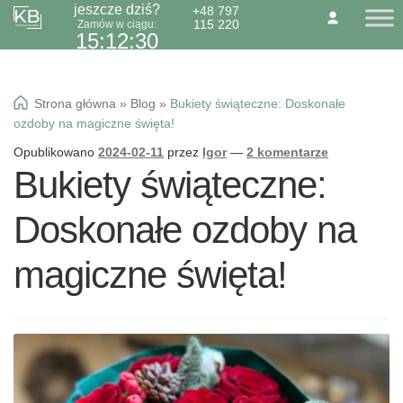
jeszcze dziś?
+48 797
115 220
Zamów w ciągu:
Przejdź
Przejdź
O NAS
KONTAKT
BLOG
15:12:29
do
do
Dzień Babci 21.01
nawigacji
treści
Okazje specialne
Strona główna
»
Blog
»
Bukiety świąteczne: Doskonałe
Kwiaty
ozdoby na magiczne święta!
Kolorowa gipsówka
Opublikowano
2024-02-11
przez
Igor
—
2 komentarze
Bukiety świąteczne:
Wiązanki pogrzebowe
Doskonałe ozdoby na
magiczne święta!