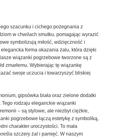
iego szacunku i cichego pożegnania z
udziom w chwilach smutku, pomagając wyrazić
żowe symbolizują miłość, wdzięczność i
o elegancka forma okazania żalu, która dzięki
. Nasze wiązanki pogrzebowe tworzone są z
ołd zmarłemu. Wybierając tę wiązankę
zać swoje uczucia i towarzyszyć bliskiej
imonium, gipsówka biała oraz zielone dodatki
a. Tego rodzaju eleganckie wiązanki
onii – są stylowe, ale niezbyt ciężkie,
zanki pogrzebowe łączą estetykę z symboliką,
dni charakter uroczystości. To mała
reśla szczery żal i pamięć. W naszym