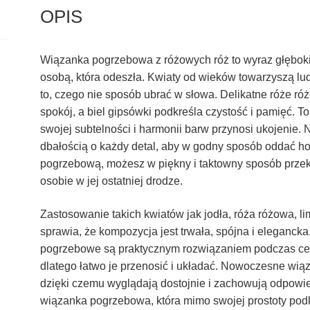
OPIS
Wiązanka pogrzebowa z różowych róż to wyraz głębok
osobą, która odeszła. Kwiaty od wieków towarzyszą l
to, czego nie sposób ubrać w słowa. Delikatne róże ró
spokój, a biel gipsówki podkreśla czystość i pamięć. T
swojej subtelności i harmonii barw przynosi ukojenie
dbałością o każdy detal, aby w godny sposób oddać h
pogrzebową, możesz w piękny i taktowny sposób przeka
osobie w jej ostatniej drodze.
Zastosowanie takich kwiatów jak jodła, róża różowa, l
sprawia, że kompozycja jest trwała, spójna i eleganck
pogrzebowe są praktycznym rozwiązaniem podczas cerem
dlatego łatwo je przenosić i układać. Nowoczesne wią
dzięki czemu wyglądają dostojnie i zachowują odpowie
wiązanka pogrzebowa, która mimo swojej prostoty podk