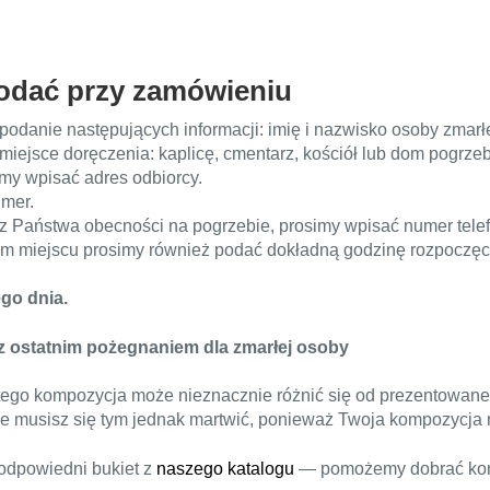
podać przy zamówieniu
odanie następujących informacji: imię i nazwisko osoby zmarłe
iejsce doręczenia: kaplicę, cmentarz, kościół lub dom pogrze
my wpisać adres odbiorcy.
umer.
ez Państwa obecności na pogrzebie, prosimy wpisać numer tele
ym miejscu prosimy również podać dokładną godzinę rozpoczęc
go dnia.
z ostatnim pożegnaniem dla zmarłej osoby
atego kompozycja może nieznacznie różnić się od prezentowane
Nie musisz się tym jednak martwić, ponieważ Twoja kompozycja 
 odpowiedni bukiet z
naszego katalogu
— pomożemy dobrać komp