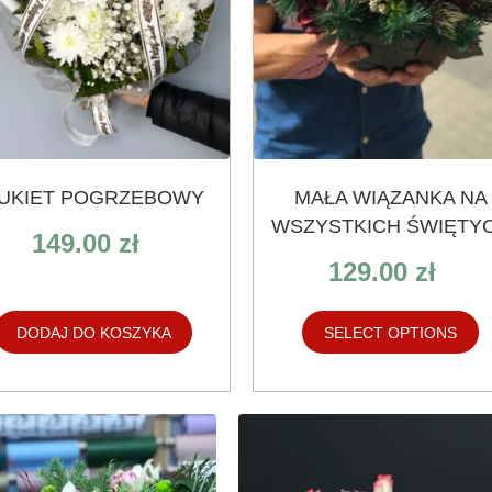
UKIET POGRZEBOWY
MAŁA WIĄZANKA NA
WSZYSTKICH ŚWIĘTY
149.00
zł
129.00
zł
DODAJ DO KOSZYKA
SELECT OPTIONS