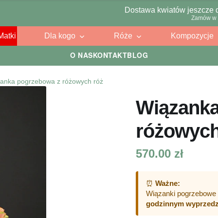
Dostawa kwiatów jeszcze 
Zamów w 
Matki
Dla kogo
Róże
Kompozycje
O NAS
KONTAKT
BLOG
anka pogrzebowa z różowych róż
Wiązanka
różowych
570.00
zł
⏰
Ważne:
Wiązanki pogrzebowe 
godzinnym wyprzed