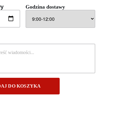
wy
Godzina dostawy
AJ DO KOSZYKA