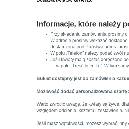
Dostawa kwiatów
GRATIS
.
i
ą
z
Informacje, które należy 
a
n
Przy składaniu zamówienia prosimy o p
k
W adresie prosimy wskazać dokładne m
a
dostarczona pod Państwa adres, prosi
p
W polu „Telefon” należy podać swój n
o
Jeśli kwiaty mają zostać doręczone b
g
— w polu „Treść bileciku”. W tym sam
r
z
Bukiet dostępny jest do zamówienia każde
e
b
Możliwość dodać personalizowana szarfę 
o
w
Warto zwrócić uwagę, że kwiaty są żywe, dl
a
względem odcienia, kształtu i zestawienia. 
z
r
Jeśli masz wątpliwości, możesz wybrać inny
ó