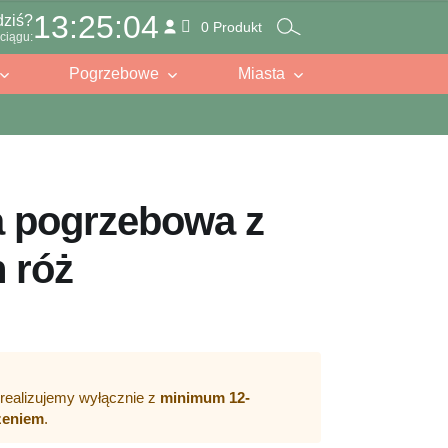
13:25:02
dziś?
0 Produkt
ciągu:
Pogrzebowe
Miasta
 pogrzebowa z
 róż
realizujemy wyłącznie z
minimum 12-
zeniem
.