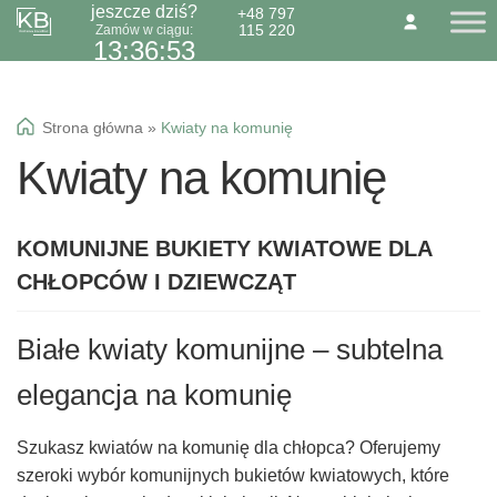
jeszcze dziś?
+48 797
115 220
Zamów w ciągu:
Przejdź
Przejdź
O NAS
KONTAKT
BLOG
13:36:53
do
do
Dzień Babci 21.01
nawigacji
treści
Okazje specialne
Strona główna
»
Kwiaty na komunię
Kwiaty
Kwiaty na komunię
Kolorowa gipsówka
Wiązanki pogrzebowe
KOMUNIJNE BUKIETY KWIATOWE DLA
CHŁOPCÓW I DZIEWCZĄT
Białe kwiaty komunijne – subtelna
elegancja na komunię
Szukasz kwiatów na komunię dla chłopca? Oferujemy
szeroki wybór komunijnych bukietów kwiatowych, które