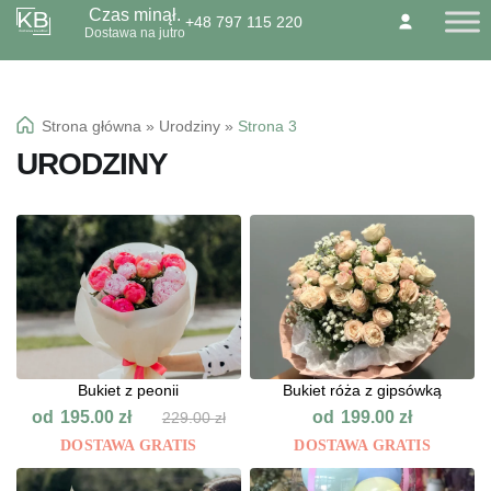
Czas minął.
+48 797 115 220
Przejdź
Przejdź
Dostawa na jutro
O NAS
KONTAKT
BLOG
do
do
Dzień Babci 21.01
nawigacji
treści
Okazje specialne
Strona główna
»
Urodziny
»
Strona 3
Kwiaty
URODZINY
Kolorowa gipsówka
Wiązanki pogrzebowe
Bukiet z peonii
Bukiet róża z gipsówką
od
od
195.00
zł
199.00
zł
229.00
zł
DOSTAWA GRATIS
DOSTAWA GRATIS