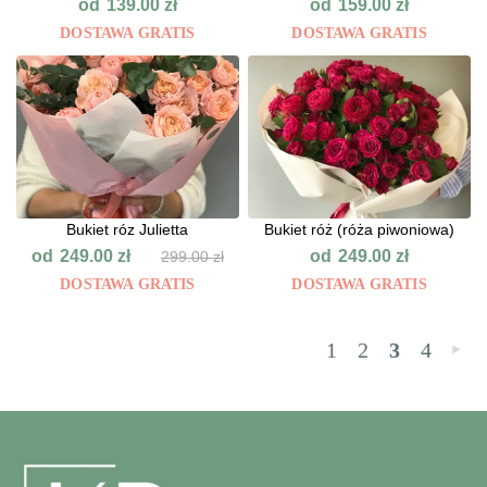
od
od
139.00
zł
159.00
zł
DOSTAWA GRATIS
DOSTAWA GRATIS
Bukiet róz Julietta
Bukiet róż (róża piwoniowa)
od
od
249.00
zł
249.00
zł
299.00
zł
DOSTAWA GRATIS
DOSTAWA GRATIS
1
2
3
4
»