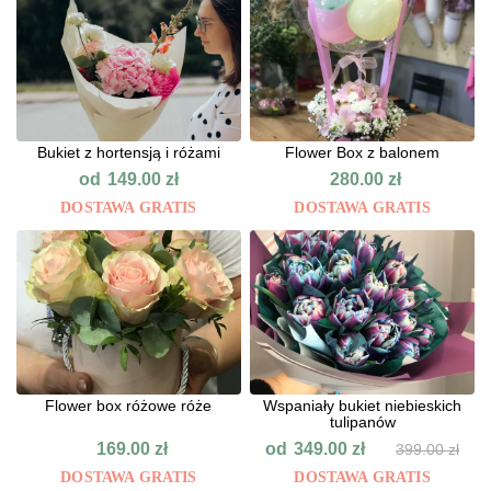
Bukiet z hortensją i różami
Flower Box z balonem
od
149.00
zł
280.00
zł
DOSTAWA GRATIS
DOSTAWA GRATIS
Flower box różowe róże
Wspaniały bukiet niebieskich
tulipanów
od
169.00
zł
349.00
zł
399.00
zł
DOSTAWA GRATIS
DOSTAWA GRATIS