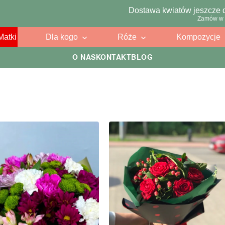
Dostawa kwiatów jeszcze 
Zamów w 
Matki
Dla kogo
Róże
Kompozycje
O NAS
KONTAKT
BLOG