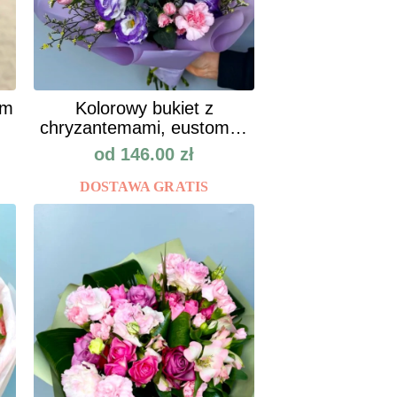
um
Kolorowy bukiet z
chryzantemami, eustomą i
goździkam
od
146.00
zł
DOSTAWA GRATIS