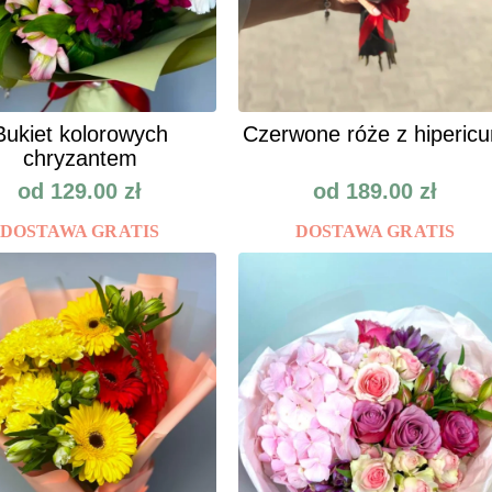
Bukiet kolorowych
Сzerwone róże z hiperic
chryzantem
od
129.00
zł
od
189.00
zł
DOSTAWA GRATIS
DOSTAWA GRATIS