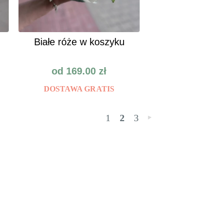
Białe róże w koszyku
od
169.00
zł
DOSTAWA GRATIS
1
2
3
»