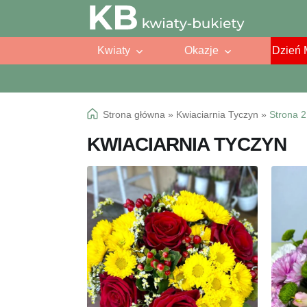
Przejdź
Przejdź
do
do
Kwiaty
Okazje
Dzień 
nawigacji
treści
Strona główna
»
Kwiaciarnia Tyczyn
»
Strona 2
KWIACIARNIA TYCZYN