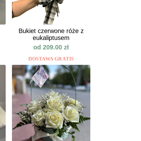
Bukiet czerwone róże z
eukaliptusem
od
209.00
zł
DOSTAWA GRATIS