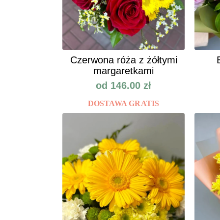
Czerwona róża z żółtymi
margaretkami
od
146.00
zł
DOSTAWA GRATIS