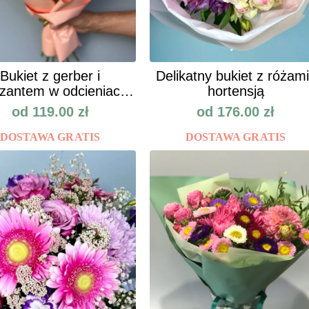
Bukiet z gerber i
Delikatny bukiet z różami
zantem w odcieniach
hortensją
jesieni
od
119.00
zł
od
176.00
zł
DOSTAWA GRATIS
DOSTAWA GRATIS