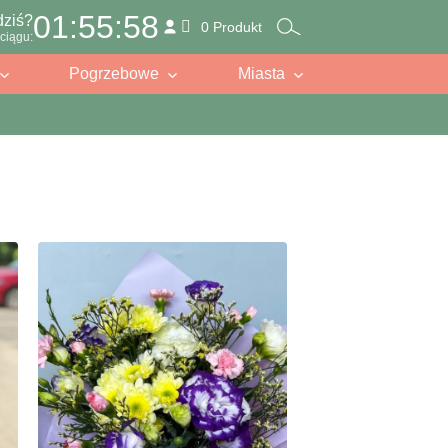
01:55:57
dziś?
0 Produkt
ciągu:
Pogrzebowe
Miasta