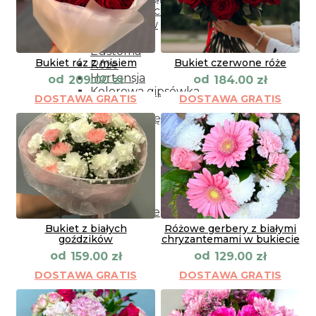
Kwiaty doniczkowe
Rodzaje kwiatów
Peonii
Eustoma
Bukiet róz z misiem
Bukiet czerwone róże
Róże
Hortensja
od
od
209.00
zł
184.00
zł
Kolorowa gipsówka
DOSTAWA GRATIS
DOSTAWA GRATIS
Frezja
Storczyki cięte
Lilii
Alstromeria
Goździki
Gerbery
Tulipany
Kolorowa gipsówka
Wiązanki pogrzebowe
Bukiet z białych
Różowe gerbery z białymi
goździków
chryzantemami w bukiecie
od
od
159.00
zł
129.00
zł
DOSTAWA GRATIS
DOSTAWA GRATIS