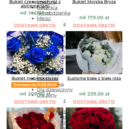
Bukiet czerwonych róż z
Bukiet Morska Bryza
Imieniny
alstremeriami
Rocznica
od
146.00
zł
Niespodzianka
od
179.00
zł
Miłość
Kondelencje
DOSTAWA GRATIS
DOSTAWA GRATIS
Narodziny
Podziękowania
Przeprosiny
Życzenia powrotu do zdrowia
Wianki dekoracyjne
Dodatki do kwiatów
Kwiaty
Dla bliskich
Dla mamy
Bukiet niebieskich róż
Eustoma biała z białą różą
Dla babci
Dla dziadka
Dostawa na 11.08.2026
Dla dziewczyny
od
od
209.00
zł
239.00
zł
Dla żony
Dla mężczyzny
DOSTAWA GRATIS
DOSTAWA GRATIS
Na każdą okazję
Kwiaty w koszyku
Bukiety mieszane
Wianki na drzwi
Wieńce i wiąznki pogrzebowe