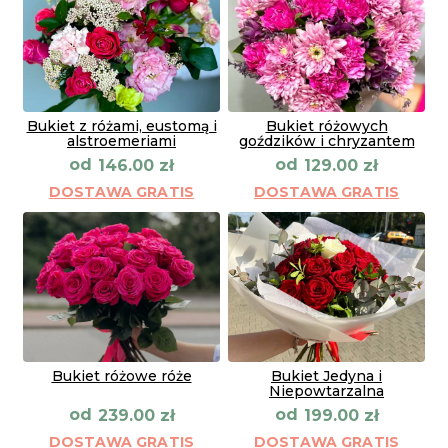
Bukiet z różami, eustomą i
Bukiet różowych
alstroemeriami
goździków i chryzantem
od
od
146.00
zł
129.00
zł
DOSTAWA GRATIS
DOSTAWA GRATIS
Bukiet różowe róże
Bukiet Jedyna i
Niepowtarzalna
od
od
239.00
zł
199.00
zł
DOSTAWA GRATIS
DOSTAWA GRATIS