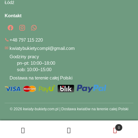
Łódź
Kontakt
📞
+48 797 115 220
✉
kwiatybukietycompl@gmail.com
Godziny pracy
pn–pt: 10:00–18:00
sob: 10:00–15:00
Dostawa na terenie całej Polski
© 2026 kwiaty-bukiety.com.pl | Dostawa kwiatów na terenie całej Polski
0
Szukaj
Szukaj: