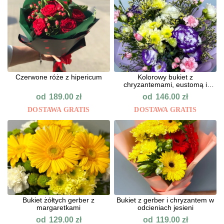
Сzerwone róże z hipericum
Kolorowy bukiet z
chryzantemami, eustomą i
goździkam
od
od
189.00
zł
146.00
zł
DOSTAWA GRATIS
DOSTAWA GRATIS
Bukiet żółtych gerber z
Bukiet z gerber i chryzantem w
margaretkami
odcieniach jesieni
od
od
129.00
zł
119.00
zł