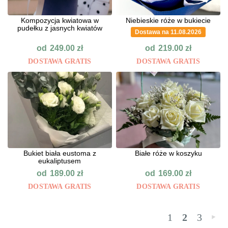
Kompozycja kwiatowa w
Niebieskie róże w bukiecie
pudełku z jasnych kwiatów
Dostawa na 11.08.2026
od
od
249.00
zł
219.00
zł
DOSTAWA GRATIS
DOSTAWA GRATIS
Bukiet biała eustoma z
Białe róże w koszyku
eukaliptusem
od
od
189.00
zł
169.00
zł
DOSTAWA GRATIS
DOSTAWA GRATIS
1
2
3
»