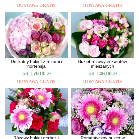
DOSTAWA GRATIS
DOSTAWA GRATIS
Delikatny bukiet z różami i
Bukiet różowych kwiatów
hortensją
mieszanych
od
od
176.00
zł
146.00
zł
DOSTAWA GRATIS
DOSTAWA GRATIS
Różowy bukiet gerber z
Romantyczny bukiet w