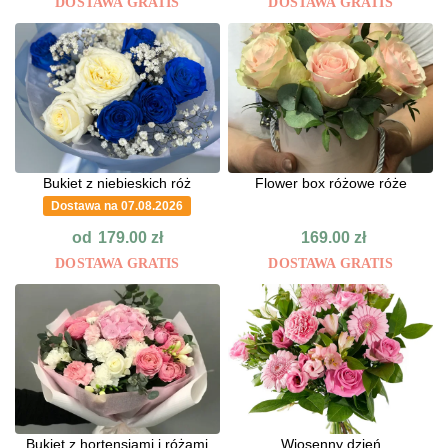
DOSTAWA GRATIS
DOSTAWA GRATIS
Bukiet z niebieskich róż
Flower box różowe róże
Dostawa na 07.08.2026
od
179.00
zł
169.00
zł
DOSTAWA GRATIS
DOSTAWA GRATIS
Bukiet z hortensjami i różami
Wiosenny dzień