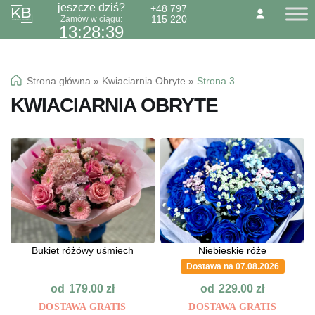
jeszcze dziś?
+48 797
115 220
Zamów w ciągu:
Przejdź
Przejdź
O NAS
KONTAKT
BLOG
13:28:38
do
do
Dzień Babci 21.01
nawigacji
treści
Okazje specialne
Strona główna
»
Kwiaciarnia Obryte
»
Strona 3
Kwiaty
KWIACIARNIA OBRYTE
Kolorowa gipsówka
Wiązanki pogrzebowe
Bukiet różówy uśmiech
Niebieskie róże
Dostawa na 07.08.2026
od
od
179.00
zł
229.00
zł
DOSTAWA GRATIS
DOSTAWA GRATIS