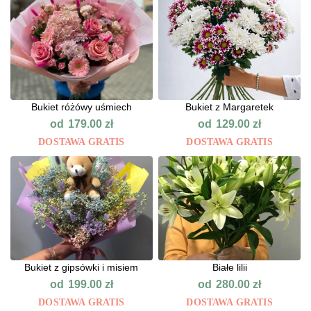
Bukiet różówy uśmiech
Bukiet z Margaretek
od
od
179.00
zł
129.00
zł
DOSTAWA GRATIS
DOSTAWA GRATIS
Bukiet z gipsówki i misiem
Białe lilii
od
od
199.00
zł
280.00
zł
DOSTAWA GRATIS
DOSTAWA GRATIS