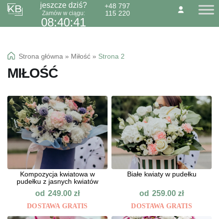
jeszcze dziś?
+48 797
115 220
Zamów w ciągu:
Przejdź
Przejdź
O NAS
KONTAKT
BLOG
08:40:40
do
do
Dzień Babci 21.01
nawigacji
treści
Okazje specialne
Strona główna
»
Miłość
»
Strona 2
Kwiaty
MIŁOŚĆ
Kolorowa gipsówka
Wiązanki pogrzebowe
Kompozycja kwiatowa w
Białe kwiaty w pudełku
pudełku z jasnych kwiatów
od
od
249.00
zł
259.00
zł
DOSTAWA GRATIS
DOSTAWA GRATIS