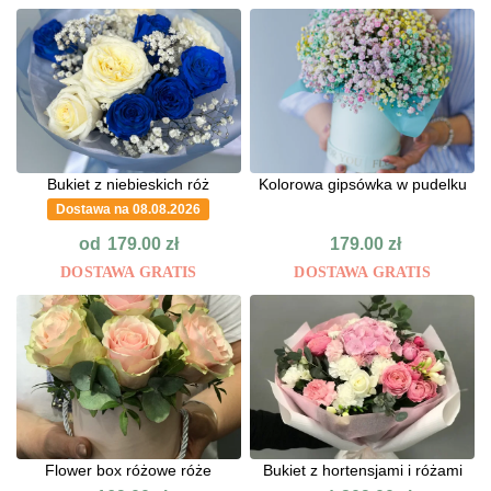
Bukiet z niebieskich róż
Kolorowa gipsówka w pudelku
Dostawa na 08.08.2026
od
179.00
zł
179.00
zł
DOSTAWA GRATIS
DOSTAWA GRATIS
Flower box różowe róże
Bukiet z hortensjami i różami