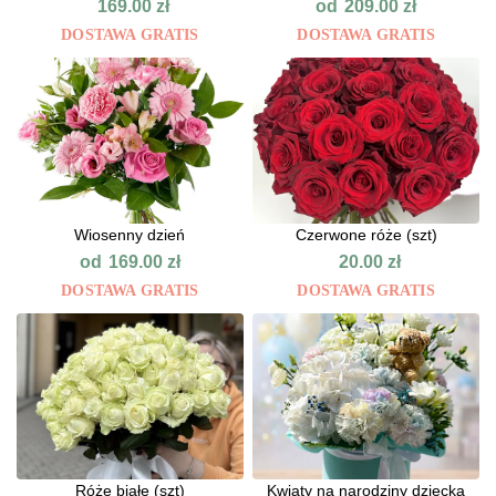
od
169.00
zł
209.00
zł
DOSTAWA GRATIS
DOSTAWA GRATIS
Wiosenny dzień
Czerwone róże (szt)
od
169.00
zł
20.00
zł
DOSTAWA GRATIS
DOSTAWA GRATIS
Róże białe (szt)
Kwiaty na narodziny dziecka