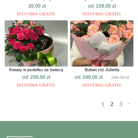
od
20.00
zł
159.00
zł
DOSTAWA GRATIS
DOSTAWA GRATIS
Kwiaty w pudełku ze świecą
Bukiet róz Julietta
od
od
209.00
zł
249.00
zł
299.00
zł
DOSTAWA GRATIS
DOSTAWA GRATIS
1
2
3
»