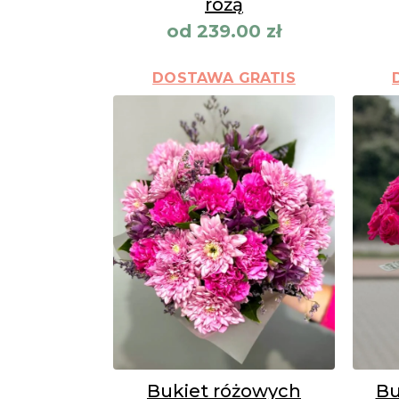
różą
od
239.00
zł
DOSTAWA GRATIS
Bukiet różowych
Bu