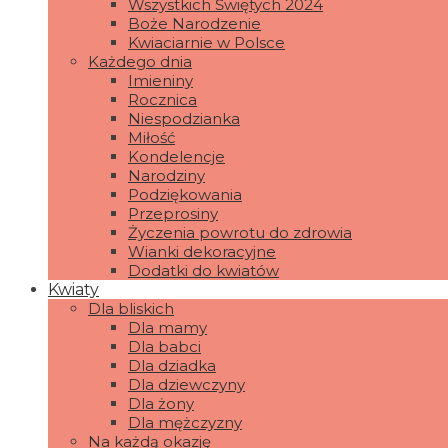
Wszystkich Świętych 2024
Boże Narodzenie
Kwiaciarnie w Polsce
Każdego dnia
Imieniny
Rocznica
Niespodzianka
Miłość
Kondelencje
Narodziny
Podziękowania
Przeprosiny
Życzenia powrotu do zdrowia
Wianki dekoracyjne
Dodatki do kwiatów
Kwiaty
Dla bliskich
Dla mamy
Dla babci
Dla dziadka
Dla dziewczyny
Dla żony
Dla mężczyzny
Na każdą okazję