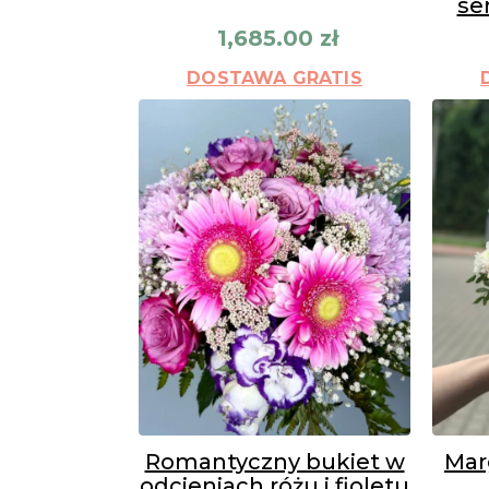
se
1,685.00
zł
DOSTAWA GRATIS
Romantyczny bukiet w
Mar
odcieniach różu i fioletu