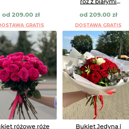
róż z białymi
margaretkami
od
209.00
zł
od
209.00
zł
DOSTAWA GRATIS
DOSTAWA GRATIS
kiet różowe róże
Bukiet Jedyna i