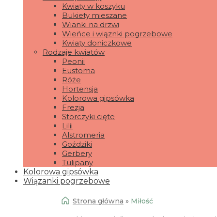
Kwiaty w koszyku
Bukiety mieszane
Wianki na drzwi
Wieńce i wiąznki pogrzebowe
Kwiaty doniczkowe
Rodzaje kwiatów
Peonii
Eustoma
Róże
Hortensja
Kolorowa gipsówka
Frezja
Storczyki cięte
Lilii
Alstromeria
Goździki
Gerbery
Tulipany
Kolorowa gipsówka
Wiązanki pogrzebowe
Strona główna
»
Miłość