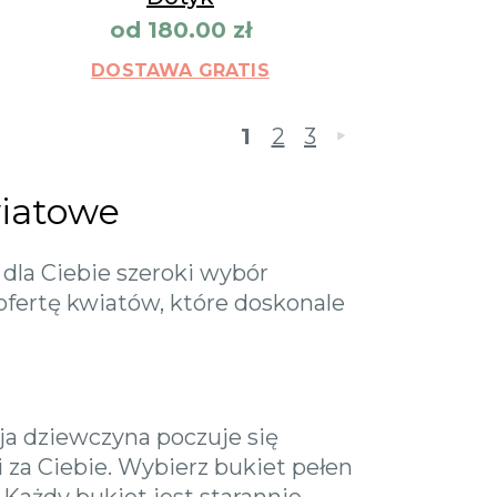
od
180.00
zł
DOSTAWA GRATIS
1
2
3
»
wiatowe
dla Ciebie szeroki wybór
fertę kwiatów, które doskonale
ja dziewczyna poczuje się
 za Ciebie. Wybierz bukiet pełen
 Każdy bukiet jest starannie