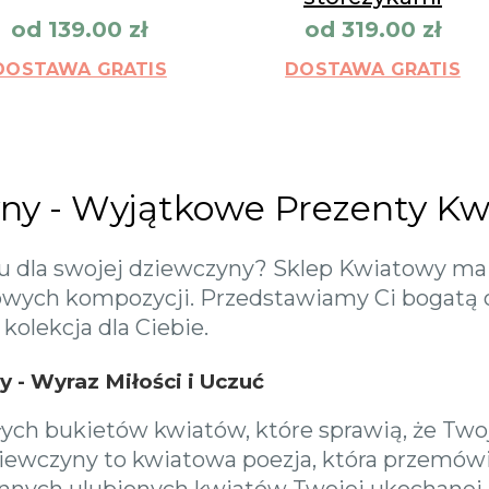
od
139.00
zł
od
319.00
zł
DOSTAWA GRATIS
DOSTAWA GRATIS
yny - Wyjątkowe Prezenty K
u dla swojej dziewczyny? Sklep Kwiatowy ma 
towych kompozycji. Przedstawiamy Ci bogatą o
kolekcja dla Ciebie.
 - Wyraz Miłości i Uczuć
ych bukietów kwiatów, które sprawią, że Two
iewczyny to kwiatowa poezja, która przemówi
ub innych ulubionych kwiatów Twojej ukochanej.