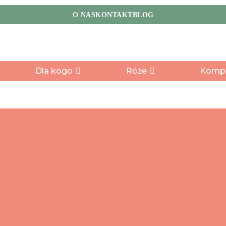
O NAS
KONTAKT
BLOG
10:55:17
Dostawa kwiatów jeszcze dziś?
Zamów w ciągu:
Dla kogo
Róże
Kompo