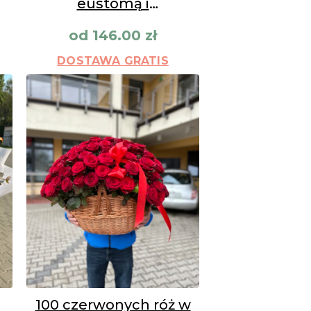
eustomą i
alstroemeriami
od
146.00
zł
DOSTAWA GRATIS
100 czerwonych róż w