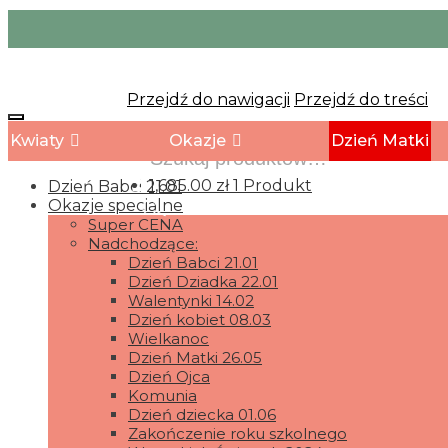
Przejdź do nawigacji
Przejdź do treści
Kwiaty
Okazje
Dzień Matki
1,685.00
zł
1 Produkt
Dzień Babci 21.01
Okazje specialne
Super CENA
Nadchodzące:
Dzień Babci 21.01
Dzień Dziadka 22.01
Walentynki 14.02
Dzień kobiet 08.03
Wielkanoc
Dzień Matki 26.05
Dzień Ojca
Komunia
Dzień dziecka 01.06
Zakończenie roku szkolnego