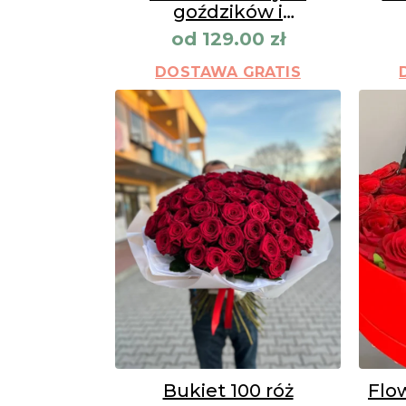
goździków i
chryzantem
od
129.00
zł
DOSTAWA GRATIS
Bukiet 100 róż
Flo