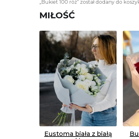
„Bukiet 100 róż” został dodany do koszy
MIŁOŚĆ
Eustoma biała z białą
Bu