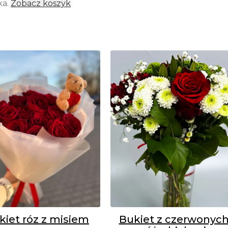
ka.
Zobacz koszyk
kiet róz z misiem
Bukiet z czerwonyc