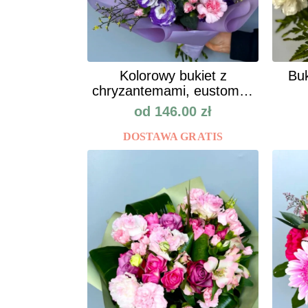
Kolorowy bukiet z
Buk
chryzantemami, eustomą i
goździkam
od
146.00
zł
DOSTAWA GRATIS