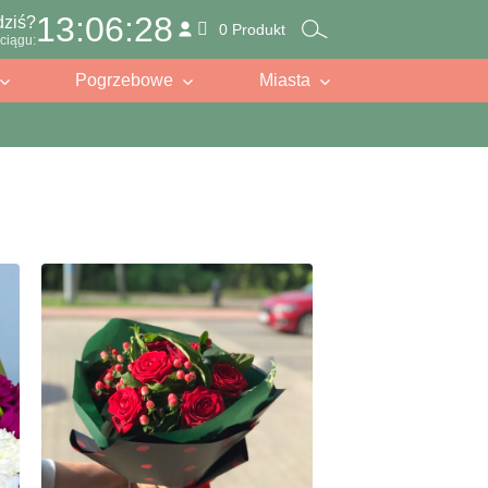
13:06:27
dziś?
0 Produkt
ciągu:
Pogrzebowe
Miasta