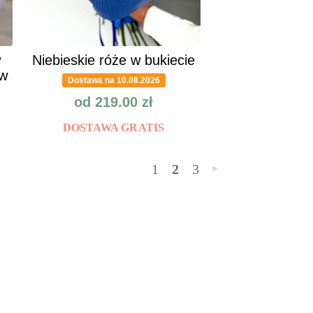
w
Niebieskie róże w bukiecie
ów
Dostawa na 10.08.2026
od
219.00
zł
DOSTAWA GRATIS
1
2
3
»