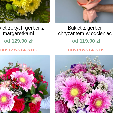
iet żółtych gerber z
Bukiet z gerber i
margaretkami
chryzantem w odcieniac
jesieni
od
129.00
zł
od
119.00
zł
DOSTAWA GRATIS
DOSTAWA GRATIS