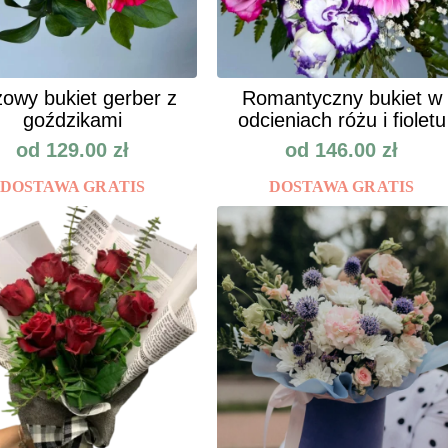
owy bukiet gerber z
Romantyczny bukiet w
goździkami
odcieniach różu i fioletu
od
129.00
zł
od
146.00
zł
DOSTAWA GRATIS
DOSTAWA GRATIS