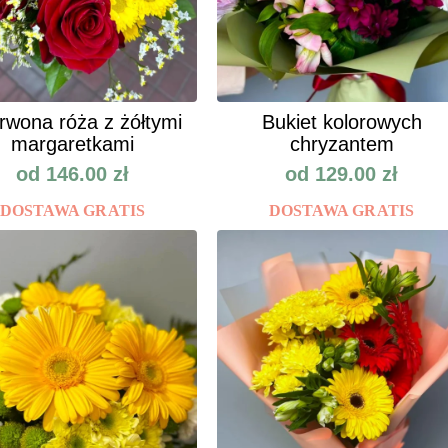
rwona róża z żółtymi
Bukiet kolorowych
margaretkami
chryzantem
od
146.00
zł
od
129.00
zł
DOSTAWA GRATIS
DOSTAWA GRATIS