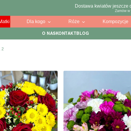
Dostawa kwiatów jeszcze 
Zamów w 
Matki
Dla kogo
Róże
Kompozycje
O NAS
KONTAKT
BLOG
 2