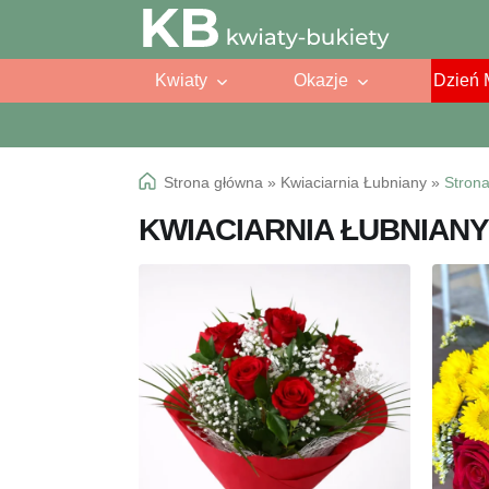
Przejdź
Przejdź
do
do
Kwiaty
Okazje
Dzień 
nawigacji
treści
Strona główna
»
Kwiaciarnia Łubniany
»
Strona
KWIACIARNIA ŁUBNIANY