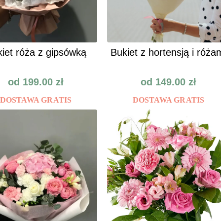
iet róża z gipsówką
Bukiet z hortensją i róża
od
199.00
zł
od
149.00
zł
DOSTAWA GRATIS
DOSTAWA GRATIS