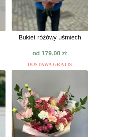
Bukiet różówy uśmiech
od
179.00
zł
DOSTAWA GRATIS