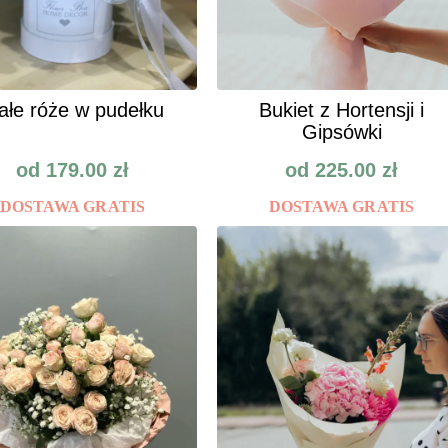
ałe róże w pudełku
Bukiet z Hortensji i
Gipsówki
od
179.00
zł
od
225.00
zł
DOSTAWA GRATIS
DOSTAWA GRATIS