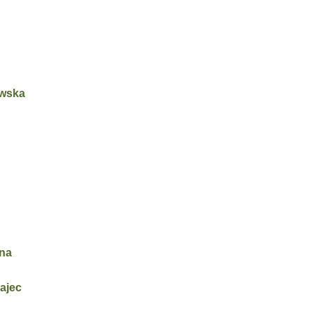
owska
lna
ajec