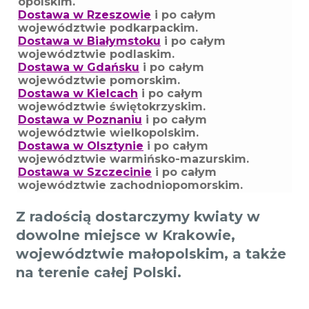
opolskim.
Dostawa w Rzeszowie
i po całym
województwie podkarpackim.
Dostawa w Białymstoku
i po całym
województwie podlaskim.
Dostawa w Gdańsku
i po całym
województwie pomorskim.
Dostawa w Kielcach
i po całym
województwie świętokrzyskim.
Dostawa w Poznaniu
i po całym
województwie wielkopolskim.
Dostawa w Olsztynie
i po całym
województwie warmińsko-mazurskim.
Dostawa w Szczecinie
i po całym
województwie zachodniopomorskim.
Z radością dostarczymy kwiaty w
dowolne miejsce w Krakowie,
województwie małopolskim, a także
na terenie całej Polski.