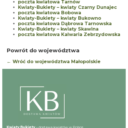
poczta kwiatowa Tarnów
Kwiaty-Bukiety – kwiaty Czarny Dunajec
poczta kwiatowa Bobowa
Kwiaty-Bukiety – kwiaty Bukowno
poczta kwiatowa Dąbrowa Tarnowska
Kwiaty-Bukiety – kwiaty Skawina
poczta kwiatowa Kalwaria Zebrzydowska
Powrót do województwa
← Wróć do województwa Małopolskie
Kwiaty Bukiety
– dostawa kwiatów w Polsce