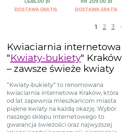
od
1,685.00
zł
209.00
zł
DOSTAWA GRATIS
DOSTAWA GRATIS
1
2
3
»
Kwiaciarnia internetowa
"
Kwiaty-bukiety
" Kraków
– zawsze świeże kwiaty
"Kwiaty-bukiety" to renomowana
kwiaciarnia internetowa Kraków, która
od lat zapewnia mieszkańcom miasta
piękne kwiaty na każdą okazję. Wybór
naszego sklepu internetowego to
gwarancja świeżości oraz najwyższej