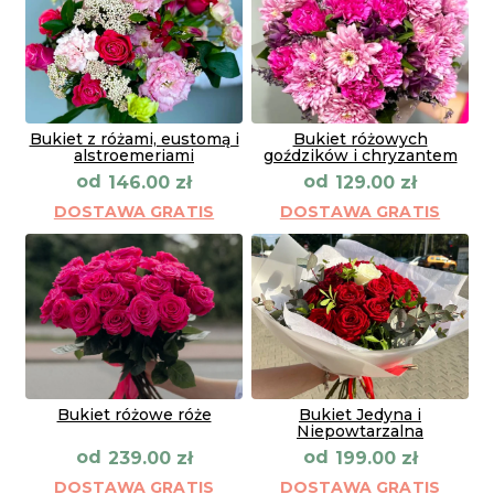
Bukiet z różami, eustomą i
Bukiet różowych
alstroemeriami
goździków i chryzantem
od
od
146.00
zł
129.00
zł
DOSTAWA GRATIS
DOSTAWA GRATIS
Bukiet różowe róże
Bukiet Jedyna i
Niepowtarzalna
od
od
239.00
zł
199.00
zł
DOSTAWA GRATIS
DOSTAWA GRATIS