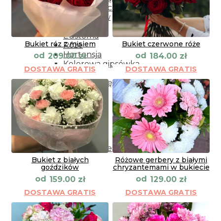
Kwiaty doniczkowe
Rodzaje kwiatów
Peonii
Eustoma
Bukiet róz z misiem
Bukiet czerwone róże
Róże
Hortensja
od
od
209.00
zł
184.00
zł
Kolorowa gipsówka
DOSTAWA GRATIS
DOSTAWA GRATIS
Frezja
Storczyki cięte
Lilii
Alstromeria
Goździki
Gerbery
Tulipany
Kolorowa gipsówka
Wiązanki pogrzebowe
Bukiet z białych
Różowe gerbery z białymi
goździków
chryzantemami w bukiecie
od
od
159.00
zł
129.00
zł
DOSTAWA GRATIS
DOSTAWA GRATIS