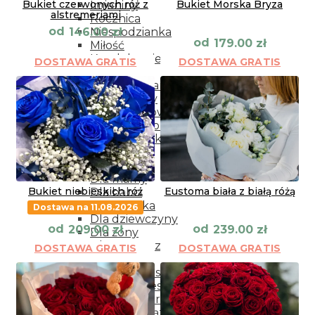
Bukiet czerwonych róż z
Bukiet Morska Bryza
Imieniny
alstremeriami
Rocznica
od
146.00
zł
Niespodzianka
od
179.00
zł
Miłość
Kondelencje
DOSTAWA GRATIS
DOSTAWA GRATIS
Narodziny
Podziękowania
Przeprosiny
Życzenia powrotu do zdrowia
Wianki dekoracyjne
Dodatki do kwiatów
Kwiaty
Dla bliskich
Dla mamy
Bukiet niebieskich róż
Eustoma biała z białą różą
Dla babci
Dla dziadka
Dostawa na 11.08.2026
Dla dziewczyny
od
od
209.00
zł
239.00
zł
Dla żony
Dla mężczyzny
DOSTAWA GRATIS
DOSTAWA GRATIS
Na każdą okazję
Kwiaty w koszyku
Bukiety mieszane
Wianki na drzwi
Wieńce i wiąznki pogrzebowe