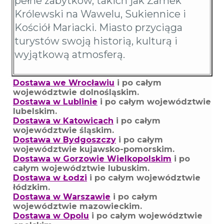
pełne zabytków, takich jak Zamek
Królewski na Wawelu, Sukiennice i
Kościół Mariacki. Miasto przyciąga
turystów swoją historią, kulturą i
wyjątkową atmosferą.
Dostawa we Wrocławiu
i po całym
województwie dolnośląskim.
Dostawa w Lublinie
i po całym województwie
lubelskim.
Dostawa w Katowicach
i po całym
województwie śląskim.
Dostawa w Bydgoszczy
i po całym
województwie kujawsko-pomorskim.
Dostawa w Gorzowie Wielkopolskim
i po
całym województwie lubuskim.
Dostawa w Łodzi
i po całym województwie
łódzkim.
Dostawa w Warszawie
i po całym
województwie mazowieckim.
Dostawa w Opolu
i po całym województwie