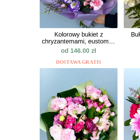
Kolorowy bukiet z
Buk
chryzantemami, eustomą i
goździkam
od
146.00
zł
DOSTAWA GRATIS