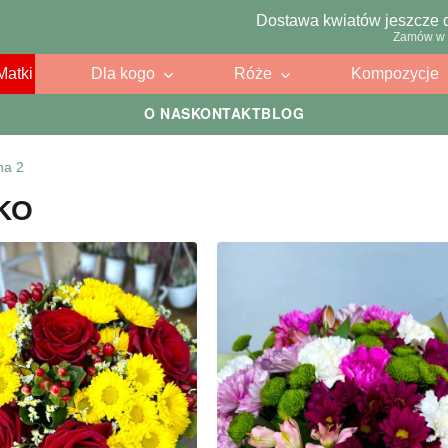
Dostawa kwiatów jeszcze 
Zamów w 
Matki
Dla kogo
Róże
Kompozycje
O NAS
KONTAKT
BLOG
na 2
KO