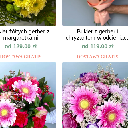
iet żółtych gerber z
Bukiet z gerber i
margaretkami
chryzantem w odcieniac
jesieni
od
129.00
zł
od
119.00
zł
DOSTAWA GRATIS
DOSTAWA GRATIS