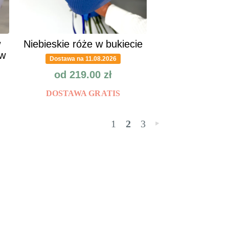
w
Niebieskie róże w bukiecie
ów
Dostawa na 11.08.2026
od
219.00
zł
DOSTAWA GRATIS
1
2
3
»