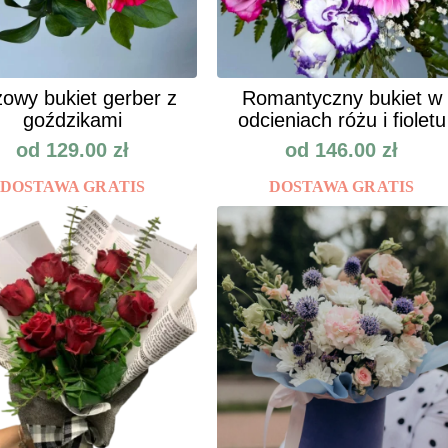
owy bukiet gerber z
Romantyczny bukiet w
goździkami
odcieniach różu i fioletu
od
129.00
zł
od
146.00
zł
DOSTAWA GRATIS
DOSTAWA GRATIS