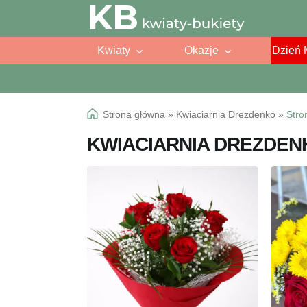
Przejdź
Przejdź
do
do
Kwiaty
Okazje
Dzień 
nawigacji
treści
Strona główna
»
Kwiaciarnia Drezdenko
»
Stro
KWIACIARNIA DREZDEN