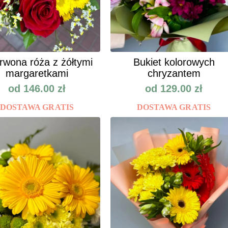
rwona róża z żółtymi
Bukiet kolorowych
margaretkami
chryzantem
od
146.00
zł
od
129.00
zł
DOSTAWA GRATIS
DOSTAWA GRATIS