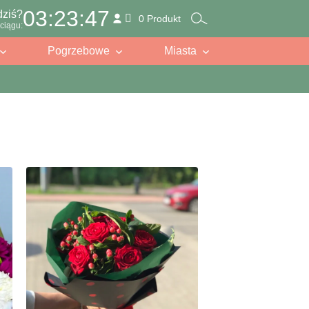
03:23:46
dziś?
0 Produkt
ciągu:
Pogrzebowe
Miasta