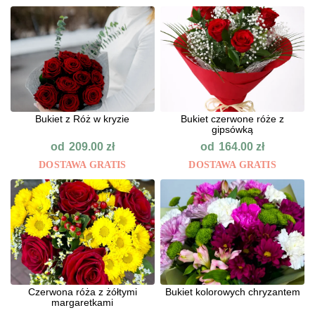
Bukiet z Róż w kryzie
Bukiet czerwone róże z
gipsówką
od
od
209.00
zł
164.00
zł
DOSTAWA GRATIS
DOSTAWA GRATIS
Czerwona róża z żółtymi
Bukiet kolorowych chryzantem
margaretkami