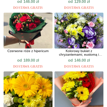
od
od
146.00
zł
129.00
zł
DOSTAWA GRATIS
DOSTAWA GRATIS
Сzerwone róże z hipericum
Kolorowy bukiet z
chryzantemami, eustomą i
goździkam
od
od
189.00
zł
146.00
zł
DOSTAWA GRATIS
DOSTAWA GRATIS