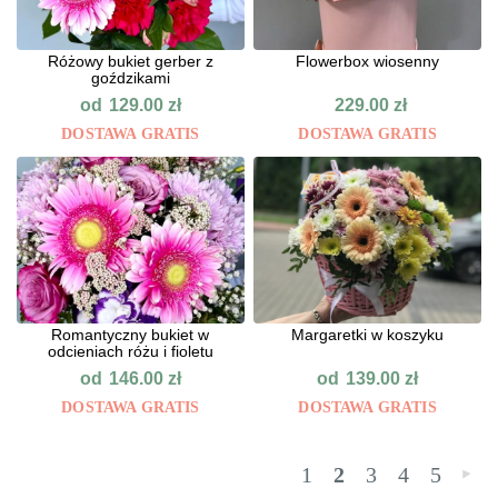
Różowy bukiet gerber z
Flowerbox wiosenny
goździkami
od
129.00
zł
229.00
zł
DOSTAWA GRATIS
DOSTAWA GRATIS
Romantyczny bukiet w
Margaretki w koszyku
odcieniach różu i fioletu
od
od
146.00
zł
139.00
zł
DOSTAWA GRATIS
DOSTAWA GRATIS
1
2
3
4
5
»