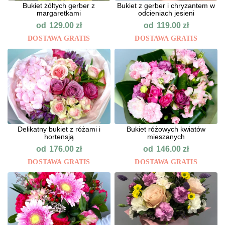
Bukiet żółtych gerber z
Bukiet z gerber i chryzantem w
margaretkami
odcieniach jesieni
od
od
129.00
zł
119.00
zł
DOSTAWA GRATIS
DOSTAWA GRATIS
Delikatny bukiet z różami i
Bukiet różowych kwiatów
hortensją
mieszanych
od
od
176.00
zł
146.00
zł
DOSTAWA GRATIS
DOSTAWA GRATIS