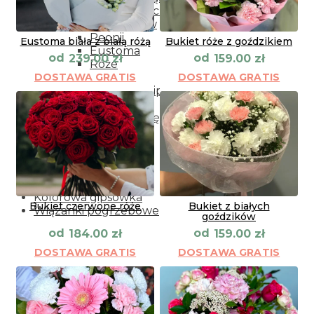
Kwiaty doniczkowe
Rodzaje kwiatów
Peonii
Eustoma biała z białą różą
Bukiet róże z goździkiem
Eustoma
od
od
239.00
zł
159.00
zł
Róże
DOSTAWA GRATIS
DOSTAWA GRATIS
Hortensja
Kolorowa gipsówka
Frezja
Storczyki cięte
Lilii
Alstromeria
Goździki
Gerbery
Tulipany
Kolorowa gipsówka
Bukiet czerwone róże
Bukiet z białych
Wiązanki pogrzebowe
goździków
od
od
184.00
zł
159.00
zł
DOSTAWA GRATIS
DOSTAWA GRATIS