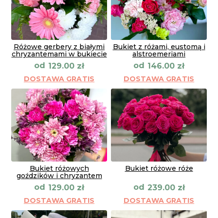
Różowe gerbery z białymi
Bukiet z różami, eustomą i
chryzantemami w bukiecie
alstroemeriami
od
od
129.00
zł
146.00
zł
DOSTAWA GRATIS
DOSTAWA GRATIS
Bukiet różowych
Bukiet różowe róże
goździków i chryzantem
od
od
129.00
zł
239.00
zł
DOSTAWA GRATIS
DOSTAWA GRATIS