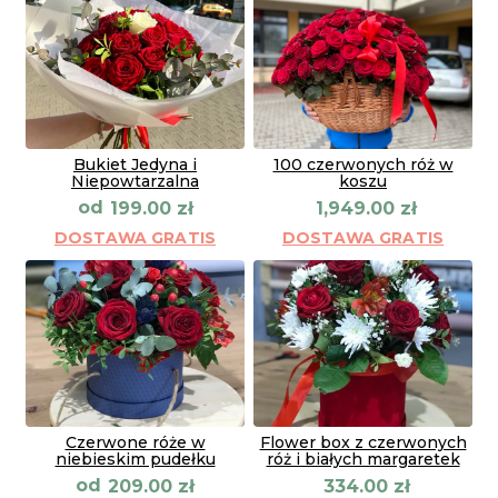
Bukiet Jedyna i
100 czerwonych róż w
Niepowtarzalna
koszu
od
199.00
zł
1,949.00
zł
DOSTAWA GRATIS
DOSTAWA GRATIS
Czerwone róże w
Flower box z czerwonych
niebieskim pudełku
róż i białych margaretek
od
209.00
zł
334.00
zł