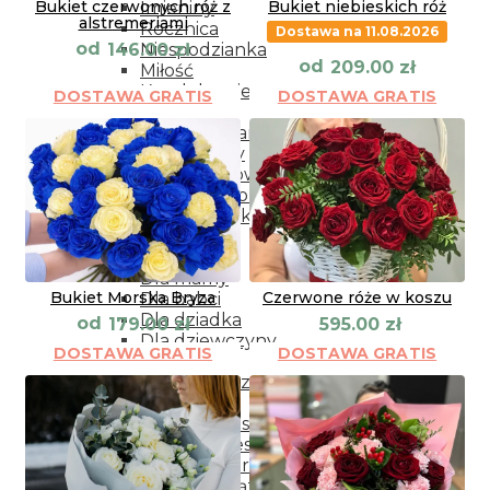
Bukiet czerwonych róż z
Bukiet niebieskich róż
Imieniny
alstremeriami
Rocznica
Dostawa na 11.08.2026
od
146.00
zł
Niespodzianka
od
209.00
zł
Miłość
Kondelencje
DOSTAWA GRATIS
DOSTAWA GRATIS
Narodziny
Podziękowania
Przeprosiny
Życzenia powrotu do zdrowia
Wianki dekoracyjne
Dodatki do kwiatów
Kwiaty
Dla bliskich
Dla mamy
Bukiet Morska Bryza
Czerwone róże w koszu
Dla babci
Dla dziadka
od
179.00
zł
595.00
zł
Dla dziewczyny
DOSTAWA GRATIS
DOSTAWA GRATIS
Dla żony
Dla mężczyzny
Na każdą okazję
Kwiaty w koszyku
Bukiety mieszane
Wianki na drzwi
Wieńce i wiąznki pogrzebowe