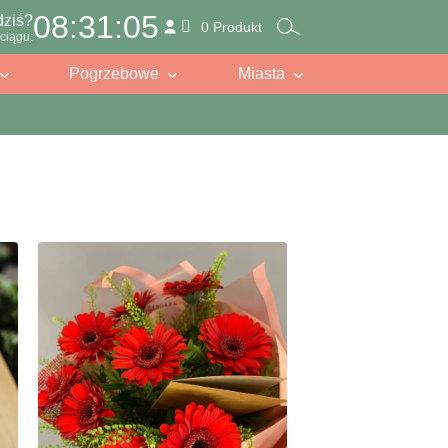
08:31:05
dziś?
0 Produkt
ciągu:
Pogrzebowe
Miasta