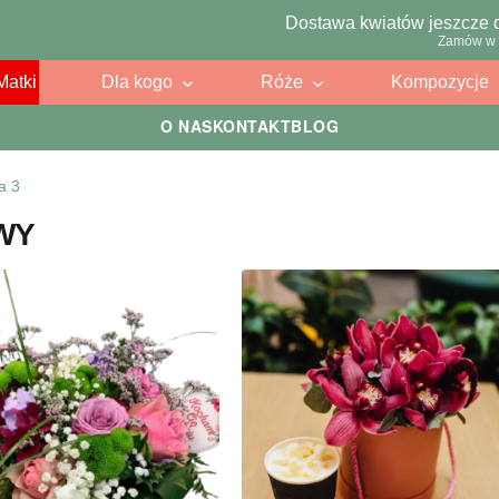
Dostawa kwiatów jeszcze 
Zamów w 
Matki
Dla kogo
Róże
Kompozycje
O NAS
KONTAKT
BLOG
a 3
WY