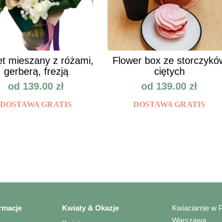
et mieszany z różami,
Flower box ze storczykó
gerberą, frezją
ciętych
od
139.00
zł
od
139.00
zł
DOSTAWA GRATIS
DOSTAWA GRATIS
rmacje
Kwiaty & Okazje
Kwiaciarnie w 
Warszawa