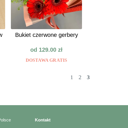
w
Bukiet czerwone gerbery
od
129.00
zł
DOSTAWA GRATIS
1
2
3
Polsce
Kontakt