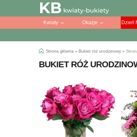
Przejdź
Przejdź
do
do
Kwiaty
Okazje
Dzień 
nawigacji
treści
Strona główna
»
Bukiet róż urodzinowy
»
Stron
BUKIET RÓŻ URODZINO