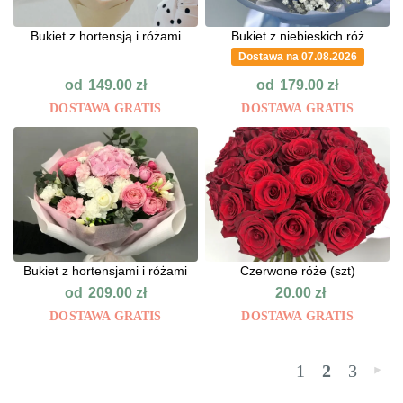
Bukiet z hortensją i różami
Bukiet z niebieskich róż
Dostawa na 07.08.2026
od
od
149.00
zł
179.00
zł
DOSTAWA GRATIS
DOSTAWA GRATIS
Bukiet z hortensjami i różami
Czerwone róże (szt)
od
209.00
zł
20.00
zł
DOSTAWA GRATIS
DOSTAWA GRATIS
1
2
3
»