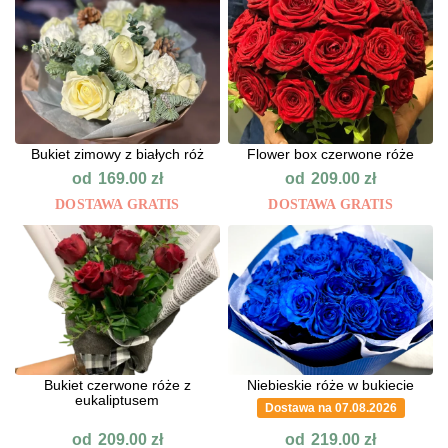
Bukiet zimowy z białych róż
Flower box czerwone róże
od
od
169.00
zł
209.00
zł
DOSTAWA GRATIS
DOSTAWA GRATIS
Bukiet czerwone róże z
Niebieskie róże w bukiecie
eukaliptusem
Dostawa na 07.08.2026
od
od
209.00
zł
219.00
zł