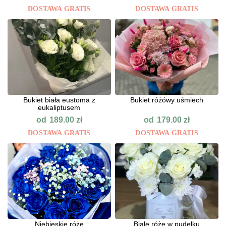
DOSTAWA GRATIS
DOSTAWA GRATIS
Bukiet biała eustoma z
Bukiet różówy uśmiech
eukaliptusem
od
od
189.00
zł
179.00
zł
DOSTAWA GRATIS
DOSTAWA GRATIS
Niebieskie róże
Białe róże w pudełku