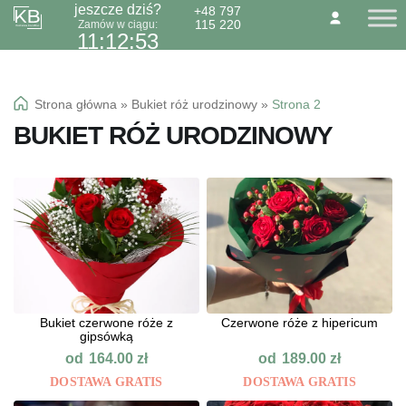
jeszcze dziś?
+48 797
115 220
Zamów w ciągu:
Przejdź
Przejdź
O NAS
KONTAKT
BLOG
11:12:52
do
do
Dzień Babci 21.01
nawigacji
treści
Okazje specialne
Strona główna
»
Bukiet róż urodzinowy
»
Strona 2
Kwiaty
BUKIET RÓŻ URODZINOWY
Kolorowa gipsówka
Wiązanki pogrzebowe
Bukiet czerwone róże z
Сzerwone róże z hipericum
gipsówką
od
od
164.00
zł
189.00
zł
DOSTAWA GRATIS
DOSTAWA GRATIS