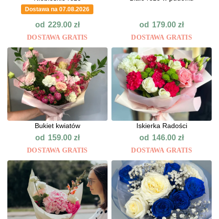
Dostawa na 07.08.2026
od
od
229.00
zł
179.00
zł
DOSTAWA GRATIS
DOSTAWA GRATIS
Bukiet kwiatów
Iskierka Radości
od
od
159.00
zł
146.00
zł
DOSTAWA GRATIS
DOSTAWA GRATIS