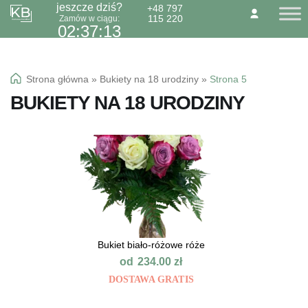
jeszcze dziś?
+48 797
115 220
Zamów w ciągu:
Przejdź
Przejdź
O NAS
KONTAKT
BLOG
02:37:13
do
do
Dzień Babci 21.01
nawigacji
treści
Okazje specialne
Strona główna
»
Bukiety na 18 urodziny
»
Strona 5
Kwiaty
BUKIETY NA 18 URODZINY
Kolorowa gipsówka
Wiązanki pogrzebowe
Bukiet biało-różowe róże
od
234.00
zł
DOSTAWA GRATIS