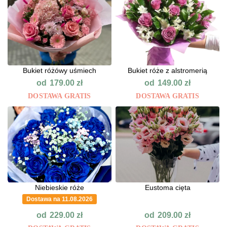
Bukiet różówy uśmiech
Bukiet róże z alstromerią
od
od
179.00
zł
149.00
zł
DOSTAWA GRATIS
DOSTAWA GRATIS
Niebieskie róże
Eustoma cięta
Dostawa na 11.08.2026
od
od
229.00
zł
209.00
zł