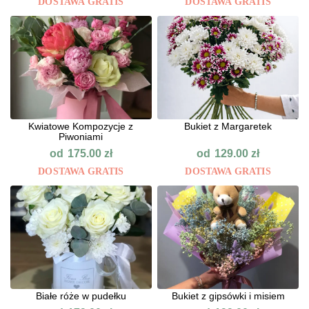
DOSTAWA GRATIS
DOSTAWA GRATIS
Kwiatowe Kompozycje z
Bukiet z Margaretek
Piwoniami
od
od
175.00
zł
129.00
zł
DOSTAWA GRATIS
DOSTAWA GRATIS
Białe róże w pudełku
Bukiet z gipsówki i misiem