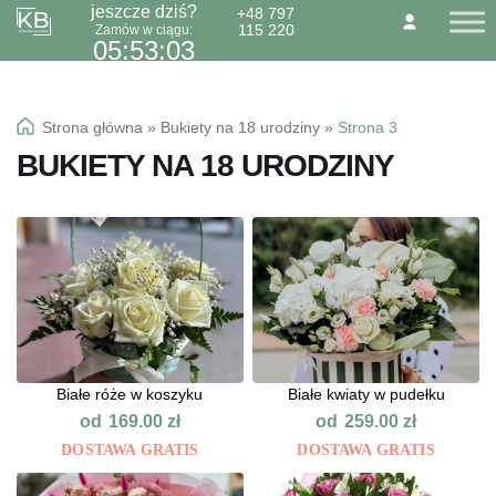
jeszcze dziś?
+48 797
115 220
Zamów w ciągu:
Przejdź
Przejdź
O NAS
KONTAKT
BLOG
05:53:02
do
do
Dzień Babci 21.01
nawigacji
treści
Okazje specialne
Strona główna
»
Bukiety na 18 urodziny
»
Strona 3
Kwiaty
BUKIETY NA 18 URODZINY
Kolorowa gipsówka
Wiązanki pogrzebowe
Białe róże w koszyku
Białe kwiaty w pudełku
od
od
169.00
zł
259.00
zł
DOSTAWA GRATIS
DOSTAWA GRATIS