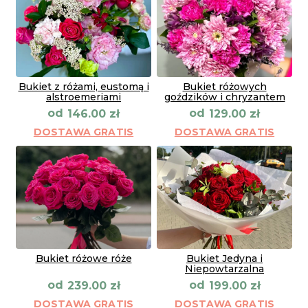
Bukiet z różami, eustomą i
Bukiet różowych
alstroemeriami
goździków i chryzantem
od
od
146.00
zł
129.00
zł
DOSTAWA GRATIS
DOSTAWA GRATIS
Bukiet różowe róże
Bukiet Jedyna i
Niepowtarzalna
od
od
239.00
zł
199.00
zł
DOSTAWA GRATIS
DOSTAWA GRATIS