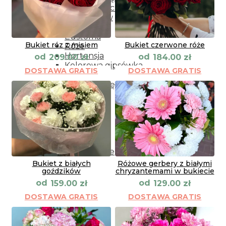
Kwiaty doniczkowe
Rodzaje kwiatów
Peonii
Eustoma
Bukiet róz z misiem
Bukiet czerwone róże
Róże
Hortensja
od
od
209.00
zł
184.00
zł
Kolorowa gipsówka
DOSTAWA GRATIS
DOSTAWA GRATIS
Frezja
Storczyki cięte
Lilii
Alstromeria
Goździki
Gerbery
Tulipany
Kolorowa gipsówka
Wiązanki pogrzebowe
Bukiet z białych
Różowe gerbery z białymi
goździków
chryzantemami w bukiecie
od
od
159.00
zł
129.00
zł
DOSTAWA GRATIS
DOSTAWA GRATIS