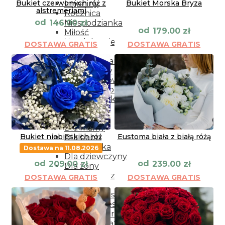
Bukiet czerwonych róż z
Bukiet Morska Bryza
Imieniny
alstremeriami
Rocznica
od
146.00
zł
Niespodzianka
od
179.00
zł
Miłość
Kondelencje
DOSTAWA GRATIS
DOSTAWA GRATIS
Narodziny
Podziękowania
Przeprosiny
Życzenia powrotu do zdrowia
Wianki dekoracyjne
Dodatki do kwiatów
Kwiaty
Dla bliskich
Dla mamy
Bukiet niebieskich róż
Eustoma biała z białą różą
Dla babci
Dla dziadka
Dostawa na 11.08.2026
Dla dziewczyny
od
od
209.00
zł
239.00
zł
Dla żony
Dla mężczyzny
DOSTAWA GRATIS
DOSTAWA GRATIS
Na każdą okazję
Kwiaty w koszyku
Bukiety mieszane
Wianki na drzwi
Wieńce i wiąznki pogrzebowe