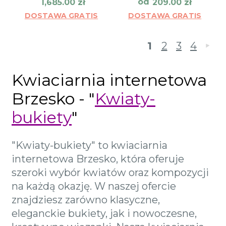
od
1,685.00
zł
209.00
zł
DOSTAWA GRATIS
DOSTAWA GRATIS
1
2
3
4
»
Kwiaciarnia internetowa
Brzesko - "
Kwiaty-
bukiety
"
"Kwiaty-bukiety" to kwiaciarnia
internetowa Brzesko, która oferuje
szeroki wybór kwiatów oraz kompozycji
na każdą okazję. W naszej ofercie
znajdziesz zarówno klasyczne,
eleganckie bukiety, jak i nowoczesne,